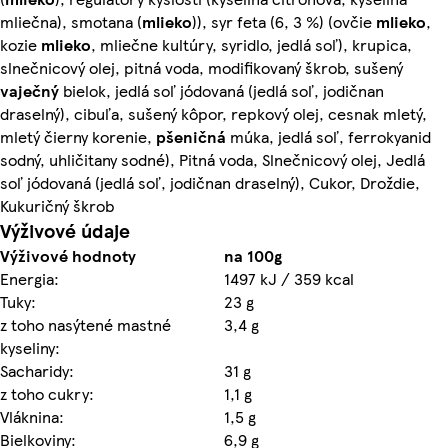
mliečna), smotana (
mlieko
)), syr feta (6, 3 %) (ovčie
mlieko
,
kozie
mlieko
, mliečne kultúry, syridlo, jedlá soľ), krupica,
slnečnicový olej, pitná voda, modifikovaný škrob, sušený
vaječný
bielok, jedlá soľ jódovaná (jedlá soľ, jodičnan
draselný), cibuľa, sušený kôpor, repkový olej, cesnak mletý,
mletý čierny korenie,
pšeničná
múka, jedlá soľ, ferrokyanid
sodný, uhličitany sodné), Pitná voda, Slnečnicový olej, Jedlá
soľ jódovaná (jedlá soľ, jodičnan draselný), Cukor, Droždie,
Kukuričný škrob
Výživové údaje
Výživové hodnoty
na 100g
Energia:
1497 kJ / 359 kcal
Tuky:
23 g
z toho nasýtené mastné
3,4 g
kyseliny:
Sacharidy:
31 g
z toho cukry:
1,1 g
Vláknina:
1,5 g
Bielkoviny:
6,9 g