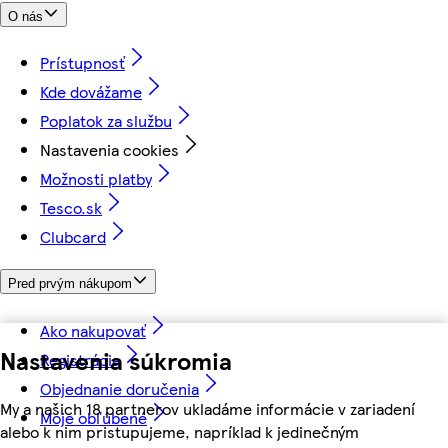
O nás
Prístupnosť
Kde dovážame
Poplatok za službu
Nastavenia cookies
Možnosti platby
Tesco.sk
Clubcard
Pred prvým nákupom
Ako nakupovať
Nastavenia súkromia
Registrácia
Objednanie doručenia
My a našich 18 partnerov ukladáme informácie v zariadení
Moje obľúbené
alebo k nim pristupujeme, napríklad k jedinečným