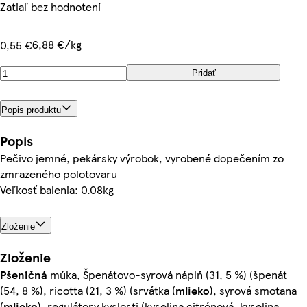
Zatiaľ bez hodnotení
6,88 €/kg
0,55 €
Pridať
Popis produktu
Popis
Pečivo jemné, pekársky výrobok, vyrobené dopečením zo
zmrazeného polotovaru
Veľkosť balenia: 0.08kg
Zloženie
Zloženie
Pšeničná
múka, Špenátovo-syrová náplň (31, 5 %) (špenát
(54, 8 %), ricotta (21, 3 %) (srvátka (
mlieko
), syrová smotana
(
mlieko
), regulátory kyslosti (kyselina citrónová, kyselina