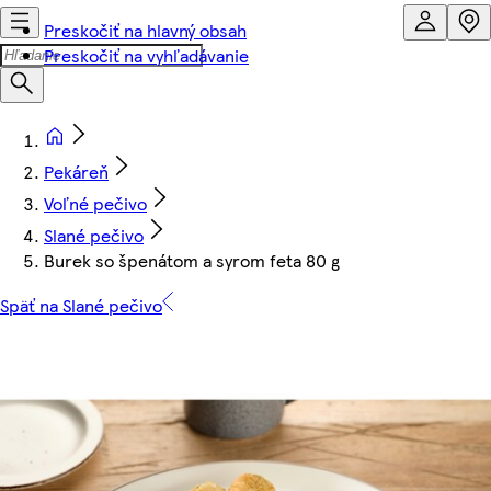
Preskočiť na hlavný obsah
Preskočiť na vyhľadávanie
Pekáreň
Voľné pečivo
Slané pečivo
Burek so špenátom a syrom feta 80 g
Späť na Slané pečivo