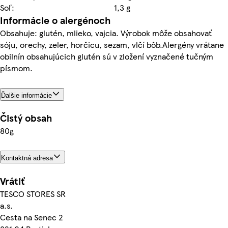
Soľ:
1,3 g
Informácie o alergénoch
Obsahuje: glutén, mlieko, vajcia. Výrobok môže obsahovať
sóju, orechy, zeler, horčicu, sezam, vlčí bôb.Alergény vrátane
obilnín obsahujúcich glutén sú v zložení vyznačené tučným
písmom.
Ďalšie informácie
Čistý obsah
80g
Kontaktná adresa
Vrátiť
TESCO STORES SR
a.s.
Cesta na Senec 2