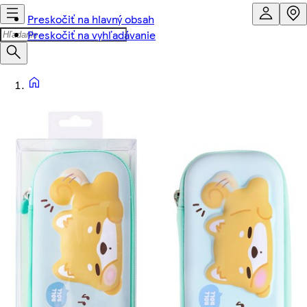
Preskočiť na hlavný obsah
Preskočiť na vyhľadávanie