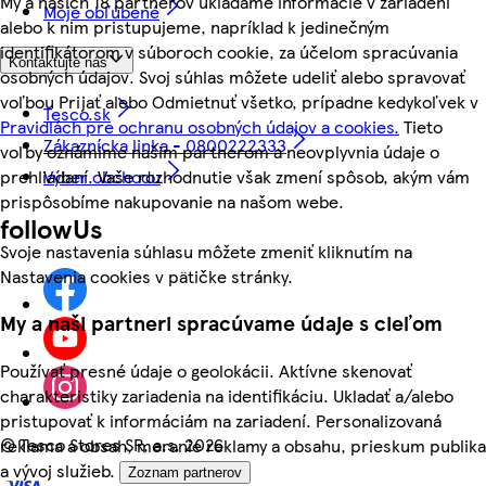
My a našich 18 partnerov ukladáme informácie v zariadení
Moje obľúbené
alebo k nim pristupujeme, napríklad k jedinečným
identifikátorom v súboroch cookie, za účelom spracúvania
Kontaktujte nás
osobných údajov. Svoj súhlas môžete udeliť alebo spravovať
voľbou Prijať alebo Odmietnuť všetko, prípadne kedykoľvek v
Tesco.sk
Pravidlách pre ochranu osobných údajov a cookies.
Tieto
Zákaznícka linka - 0800222333
voľby oznámime našim partnerom a neovplyvnia údaje o
Výber obchodu
prehliadaní. Vaše rozhodnutie však zmení spôsob, akým vám
prispôsobíme nakupovanie na našom webe.
followUs
Svoje nastavenia súhlasu môžete zmeniť kliknutím na
Nastavenia cookies v pätičke stránky.
My a naši partneri spracúvame údaje s cieľom
Používať presné údaje o geolokácii. Aktívne skenovať
charakteristiky zariadenia na identifikáciu. Ukladať a/alebo
pristupovať k informáciám na zariadení. Personalizovaná
©
Tesco Stores SR, a.s. 2026
reklama a obsah, meranie reklamy a obsahu, prieskum publika
a vývoj služieb.
Zoznam partnerov