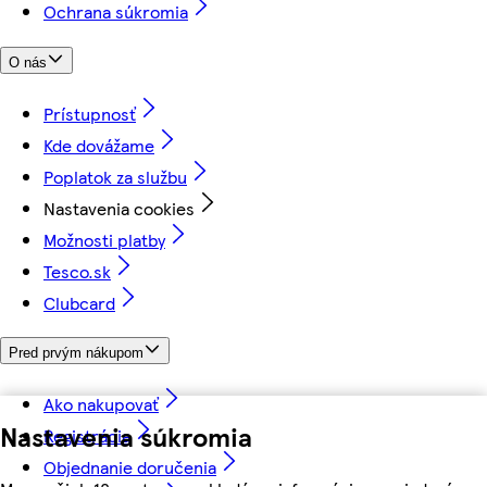
Ochrana súkromia
O nás
Prístupnosť
Kde dovážame
Poplatok za službu
Nastavenia cookies
Možnosti platby
Tesco.sk
Clubcard
Pred prvým nákupom
Ako nakupovať
Nastavenia súkromia
Registrácia
Objednanie doručenia