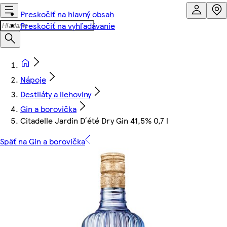
Preskočiť na hlavný obsah
Preskočiť na vyhľadávanie
Nápoje
Destiláty a liehoviny
Gin a borovička
Citadelle Jardin D´été Dry Gin 41,5% 0,7 l
Späť na Gin a borovička