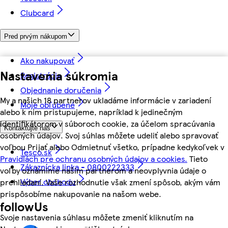
Clubcard
Pred prvým nákupom
Ako nakupovať
Nastavenia súkromia
Registrácia
Objednanie doručenia
My a našich 18 partnerov ukladáme informácie v zariadení
Moje obľúbené
alebo k nim pristupujeme, napríklad k jedinečným
identifikátorom v súboroch cookie, za účelom spracúvania
Kontaktujte nás
osobných údajov. Svoj súhlas môžete udeliť alebo spravovať
voľbou Prijať alebo Odmietnuť všetko, prípadne kedykoľvek v
Tesco.sk
Pravidlách pre ochranu osobných údajov a cookies.
Tieto
Zákaznícka linka - 0800222333
voľby oznámime našim partnerom a neovplyvnia údaje o
Výber obchodu
prehliadaní. Vaše rozhodnutie však zmení spôsob, akým vám
prispôsobíme nakupovanie na našom webe.
followUs
Svoje nastavenia súhlasu môžete zmeniť kliknutím na