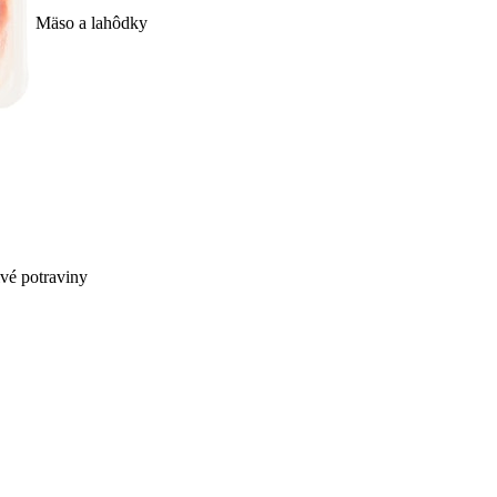
Mäso a lahôdky
ivé potraviny