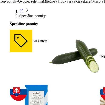
Top ponuky
Ovocie, zelenina
Mliečne výrobky a vajcia
Pekáreň
Mäso a 
Špeciálne ponuky
Špeciálne ponuky
All Offers
To