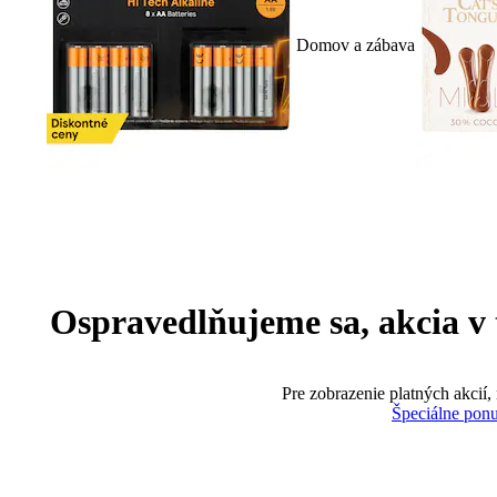
Domov a zábava
Ospravedlňujeme sa, akcia v te
Pre zobrazenie platných akcií,
Špeciálne pon