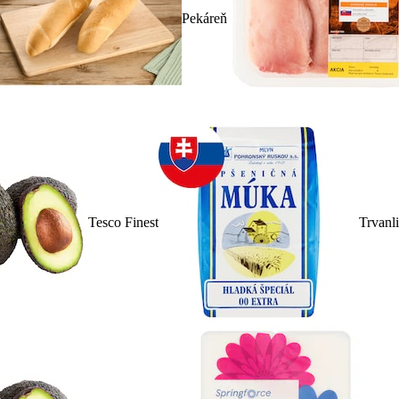
Pekáreň
Tesco Finest
Trvanl