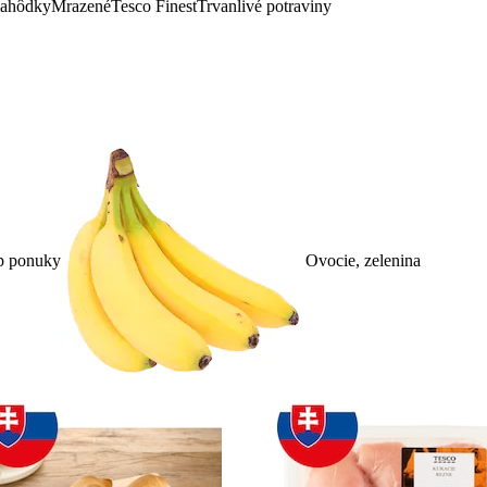
lahôdky
Mrazené
Tesco Finest
Trvanlivé potraviny
p ponuky
Ovocie, zelenina