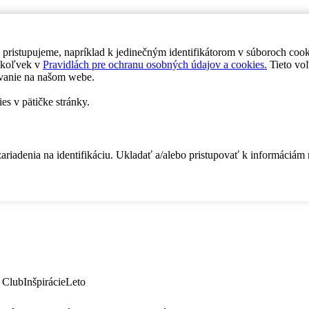
 pristupujeme, napríklad k jedinečným identifikátorom v súboroch coo
dykoľvek v
Pravidlách pre ochranu osobných údajov a cookies.
Tieto voľ
vanie na našom webe.
es v pätičke stránky.
zariadenia na identifikáciu. Ukladať a/alebo pristupovať k informáciám
 Club
Inšpirácie
Leto