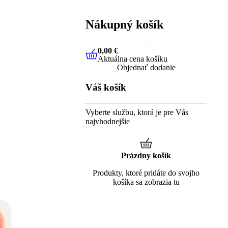
Nákupný košík
0,00 €
Aktuálna cena košíku
0,00 €
Aktuálna cena košíku
Objednať dodanie
Váš košík
Vyberte službu, ktorá je pre Vás
najvhodnejšie
Prázdny košík
Produkty, ktoré pridáte do svojho
košíka sa zobrazia tu