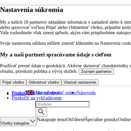
Nastavenia súkromia
My a našich 18 partnerov ukladáme informácie v zariadení alebo k nim
alebo spravovať voľbou Prijať alebo Odmietnuť všetko, prípadne ke
Vaše rozhodnutie však zmení spôsob, akým vám prispôsobíme nakupo
Svoje nastavenia súhlasu môžete zmeniť kliknutím na Nastavenia cooki
My a naši partneri spracúvame údaje s cieľom
Používať presné údaje o geolokácii. Aktívne skenovať charakteristiky 
obsahu, prieskum publika a vývoj služieb.
Zoznam partnerov
Prijať všetko
Odmietnuť všetko
Vlastné nastavenie
Preskočiť na hlavný obsah
Ako nakupovať online
Nápoveda
English
Preskočiť na vyhľadávanie
Nakupujte teraz
Obľúbené
Špeciálne ponuky
Online
Všetky kategórie