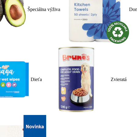
Špeciálna výživa
Dom
Dieťa
Zvieratá