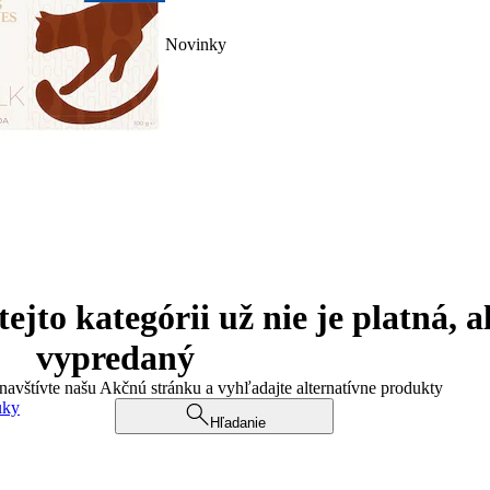
Novinky
jto kategórii už nie je platná, a
vypredaný
 navštívte našu Akčnú stránku a vyhľadajte alternatívne produkty
uky
Hľadanie