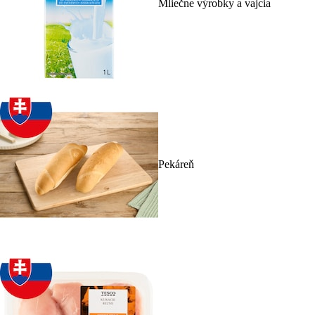
Mliečne výrobky a vajcia
Pekáreň