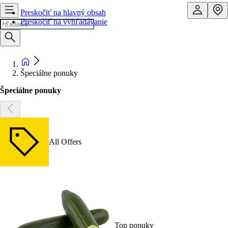
Preskočiť na hlavný obsah
Preskočiť na vyhľadávanie
Špeciálne ponuky
Špeciálne ponuky
All Offers
Top ponuky