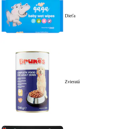
Dieťa
Zvieratá