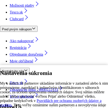
Možnosti platby
Tesco.sk
Clubcard
Pred prvým nákupom
Ako nakupovať
Registrácia
Objednanie doručenia
Moje obľúbené
Kontaktujte nás
Nastavenia súkromia
Tesco.sk
My a našich 18 partnerov ukladáme informácie v zariadení alebo k nim
pristupujeme, napríklad k jedinečným identifikátorom v súboroch
Zákaznícka linka - 0800222333
cookie, za účelom spracúvania osobných údajov. Svoj súhlas môžete
udeliť alebo spravovať voľbou Prijať alebo Odmietnuť všetko,
Výber obchodu
prípadne kedykoľvek v
Pravidlách pre ochranu osobných údajov a
cookies.
Tieto voľby oznámime našim partnerom a neovplyvnia údaje
followUs