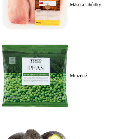
Mäso a lahôdky
Mrazené