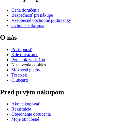
Cena doručenia
Bezpečnosť pri nákupe
Všeobecné obchodné podmienky
Ochrana súkromia
O nás
Prístupnosť
Kde dovážame
Poplatok za službu
Nastavenia cookies
Možnosti platby
Tesco.sk
Clubcard
Pred prvým nákupom
Ako nakupovať
Registrácia
Objednanie doručenia
Moje obľúbené