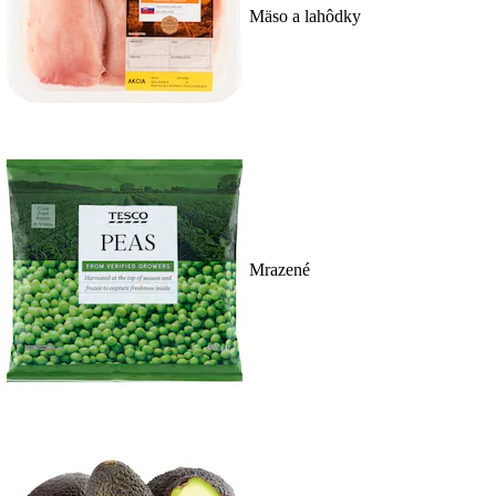
Mäso a lahôdky
Mrazené