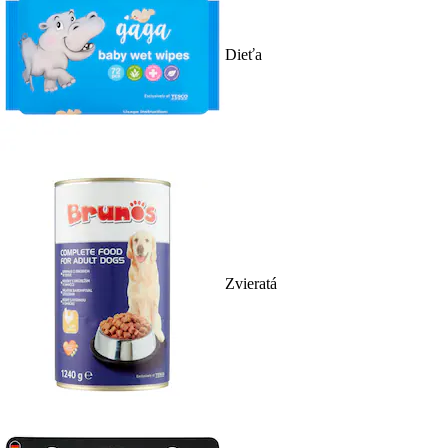
Dieťa
Zvieratá