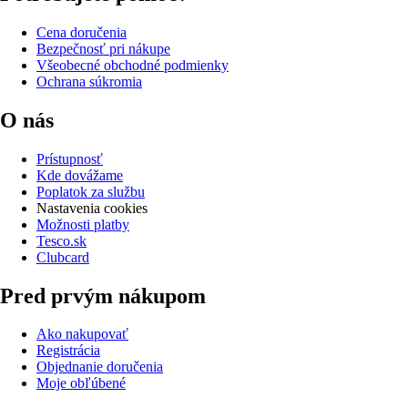
Cena doručenia
Bezpečnosť pri nákupe
Všeobecné obchodné podmienky
Ochrana súkromia
O nás
Prístupnosť
Kde dovážame
Poplatok za službu
Nastavenia cookies
Možnosti platby
Tesco.sk
Clubcard
Pred prvým nákupom
Ako nakupovať
Registrácia
Objednanie doručenia
Moje obľúbené