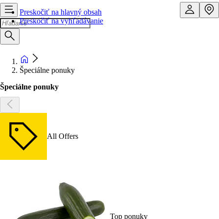
Preskočiť na hlavný obsah
Preskočiť na vyhľadávanie
Špeciálne ponuky
Špeciálne ponuky
All Offers
Top ponuky