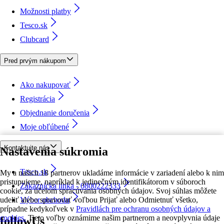
Možnosti platby
Tesco.sk
Clubcard
Pred prvým nákupom
Ako nakupovať
Registrácia
Objednanie doručenia
Moje obľúbené
Kontaktujte nás
Nastavenia súkromia
Tesco.sk
My a našich 18 partnerov ukladáme informácie v zariadení alebo k nim
pristupujeme, napríklad k jedinečným identifikátorom v súboroch
Zákaznícka linka - 0800222333
cookie, za účelom spracúvania osobných údajov. Svoj súhlas môžete
udeliť alebo spravovať voľbou Prijať alebo Odmietnuť všetko,
Výber obchodu
prípadne kedykoľvek v
Pravidlách pre ochranu osobných údajov a
cookies.
Tieto voľby oznámime našim partnerom a neovplyvnia údaje
followUs