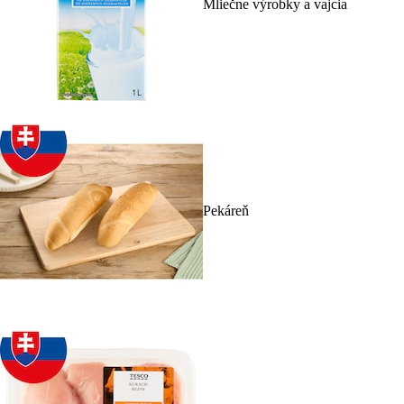
Mliečne výrobky a vajcia
Pekáreň