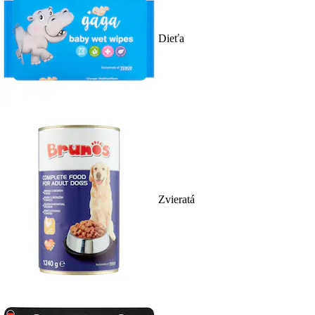
Dieťa
Zvieratá