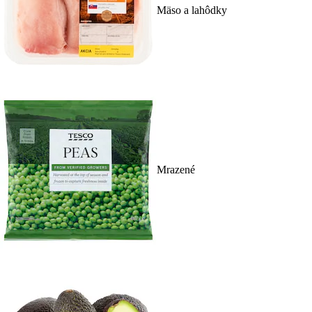
Mäso a lahôdky
Mrazené