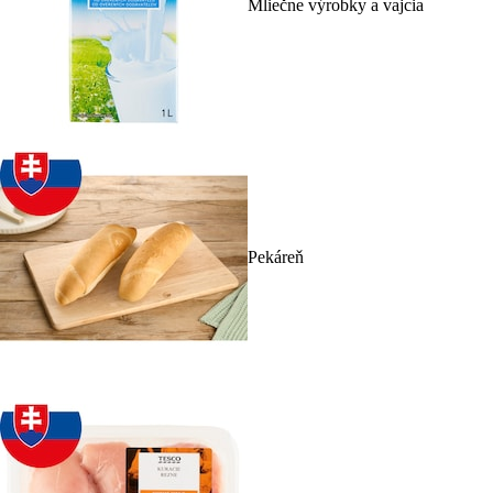
Mliečne výrobky a vajcia
Pekáreň