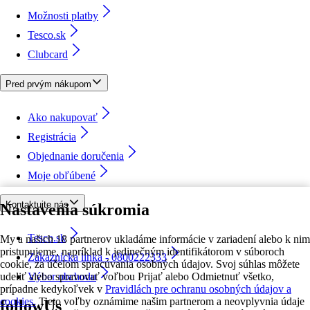
Možnosti platby
Tesco.sk
Clubcard
Pred prvým nákupom
Ako nakupovať
Registrácia
Objednanie doručenia
Moje obľúbené
Kontaktujte nás
Nastavenia súkromia
Tesco.sk
My a našich 18 partnerov ukladáme informácie v zariadení alebo k nim
pristupujeme, napríklad k jedinečným identifikátorom v súboroch
Zákaznícka linka - 0800222333
cookie, za účelom spracúvania osobných údajov. Svoj súhlas môžete
udeliť alebo spravovať voľbou Prijať alebo Odmietnuť všetko,
Výber obchodu
prípadne kedykoľvek v
Pravidlách pre ochranu osobných údajov a
cookies.
Tieto voľby oznámime našim partnerom a neovplyvnia údaje
followUs