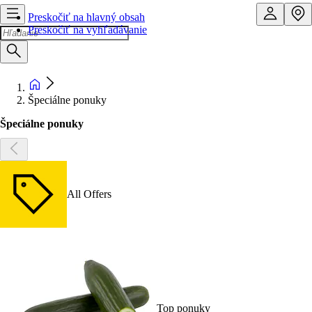
Preskočiť na hlavný obsah
Preskočiť na vyhľadávanie
Špeciálne ponuky
Špeciálne ponuky
All Offers
Top ponuky