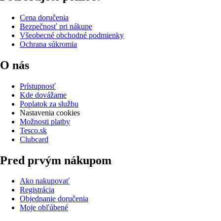
Cena doručenia
Bezpečnosť pri nákupe
Všeobecné obchodné podmienky
Ochrana súkromia
O nás
Prístupnosť
Kde dovážame
Poplatok za službu
Nastavenia cookies
Možnosti platby
Tesco.sk
Clubcard
Pred prvým nákupom
Ako nakupovať
Registrácia
Objednanie doručenia
Moje obľúbené