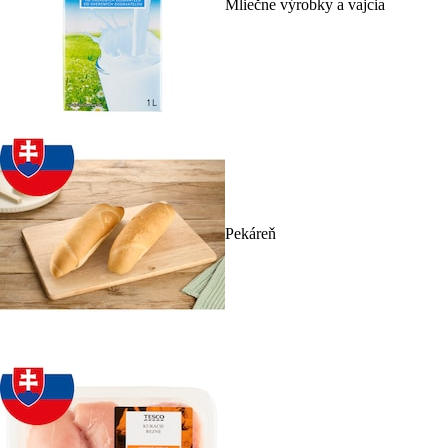
Mliečne výrobky a vajcia
Pekáreň