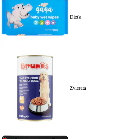
Dieťa
Zvieratá