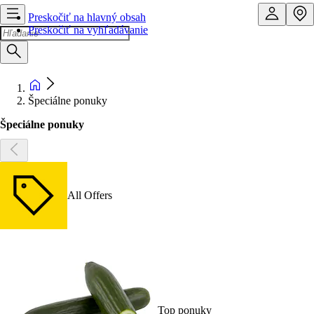
Preskočiť na hlavný obsah
Preskočiť na vyhľadávanie
Špeciálne ponuky
Špeciálne ponuky
All Offers
Top ponuky