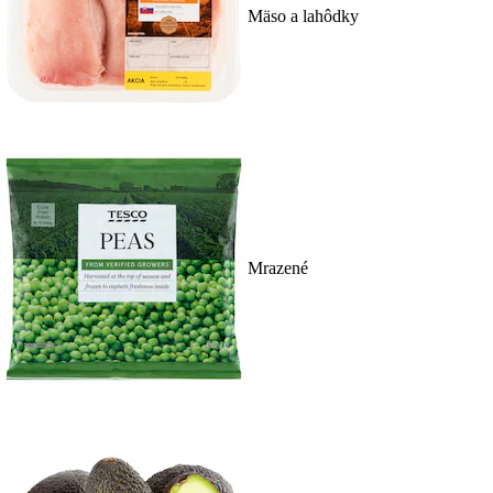
Mäso a lahôdky
Mrazené