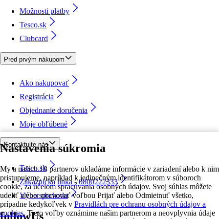
Možnosti platby
Tesco.sk
Clubcard
Pred prvým nákupom
Ako nakupovať
Registrácia
Objednanie doručenia
Moje obľúbené
Kontaktujte nás
Nastavenia súkromia
Tesco.sk
My a našich 18 partnerov ukladáme informácie v zariadení alebo k nim
pristupujeme, napríklad k jedinečným identifikátorom v súboroch
Zákaznícka linka - 0800222333
cookie, za účelom spracúvania osobných údajov. Svoj súhlas môžete
udeliť alebo spravovať voľbou Prijať alebo Odmietnuť všetko,
Výber obchodu
prípadne kedykoľvek v
Pravidlách pre ochranu osobných údajov a
cookies.
Tieto voľby oznámime našim partnerom a neovplyvnia údaje
followUs