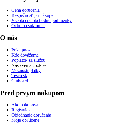
Cena doručenia
Bezpečnosť pri nákupe
Všeobecné obchodné podmienky
Ochrana súkromia
O nás
Prístupnosť
Kde dovážame
Poplatok za službu
Nastavenia cookies
Možnosti platby
Tesco.sk
Clubcard
Pred prvým nákupom
Ako nakupovať
Registrácia
Objednanie doručenia
Moje obľúbené