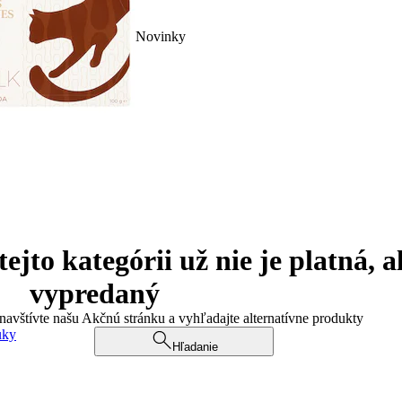
Novinky
jto kategórii už nie je platná, a
vypredaný
 navštívte našu Akčnú stránku a vyhľadajte alternatívne produkty
uky
Hľadanie