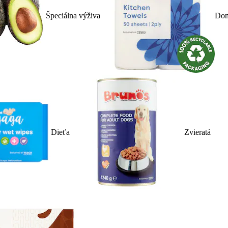
Špeciálna výživa
Dom
Dieťa
Zvieratá