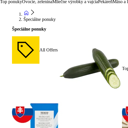
Top ponuky
Ovocie, zelenina
Mliečne výrobky a vajcia
Pekáreň
Mäso a 
Špeciálne ponuky
Špeciálne ponuky
All Offers
To