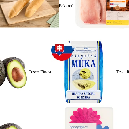
Pekáreň
Tesco Finest
Trvanl