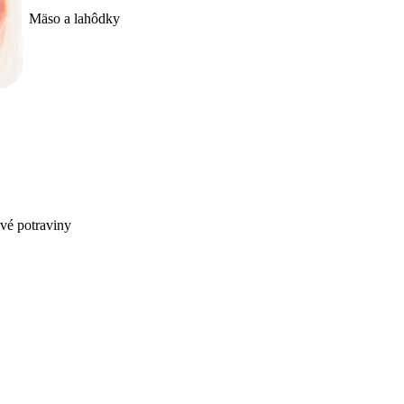
Mäso a lahôdky
ivé potraviny