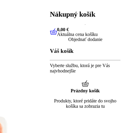
Nákupný košík
0,00 €
Aktuálna cena košíku
0,00 €
Aktuálna cena košíku
Objednať dodanie
Váš košík
Vyberte službu, ktorá je pre Vás
najvhodnejšie
Prázdny košík
Produkty, ktoré pridáte do svojho
košíka sa zobrazia tu