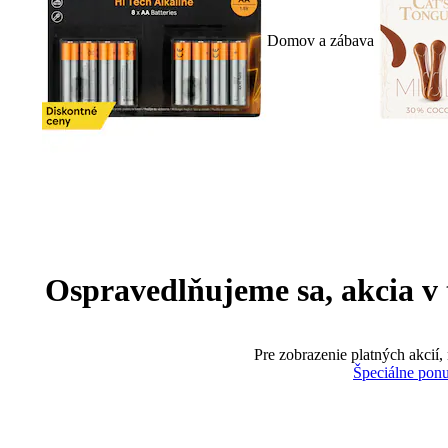
Domov a zábava
Ospravedlňujeme sa, akcia v te
Pre zobrazenie platných akcií,
Špeciálne pon