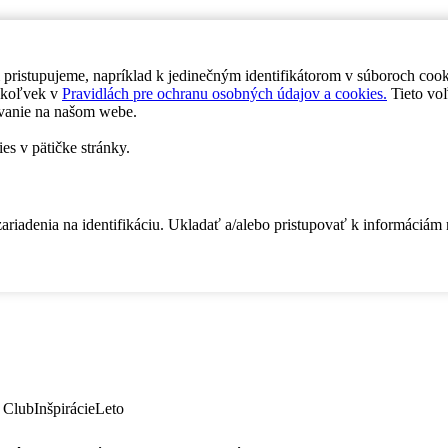
 pristupujeme, napríklad k jedinečným identifikátorom v súboroch coo
dykoľvek v
Pravidlách pre ochranu osobných údajov a cookies.
Tieto voľ
vanie na našom webe.
es v pätičke stránky.
zariadenia na identifikáciu. Ukladať a/alebo pristupovať k informáciám
 Club
Inšpirácie
Leto