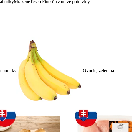
lahôdky
Mrazené
Tesco Finest
Trvanlivé potraviny
p ponuky
Ovocie, zelenina