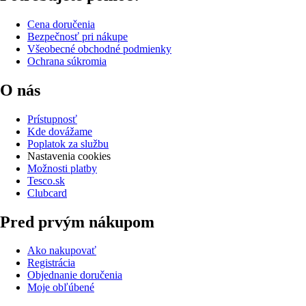
Cena doručenia
Bezpečnosť pri nákupe
Všeobecné obchodné podmienky
Ochrana súkromia
O nás
Prístupnosť
Kde dovážame
Poplatok za službu
Nastavenia cookies
Možnosti platby
Tesco.sk
Clubcard
Pred prvým nákupom
Ako nakupovať
Registrácia
Objednanie doručenia
Moje obľúbené