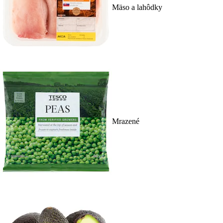
Mäso a lahôdky
Mrazené