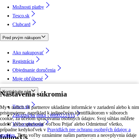
Možnosti platby
Tesco.sk
Clubcard
Pred prvým nákupom
Ako nakupovať
Registrácia
Objednanie doručenia
Moje obľúbené
Kontaktujte nás
Nastavenia súkromia
Tesco.sk
My a našich 18 partnerov ukladáme informácie v zariadení alebo k nim
pristupujeme, napríklad k jedinečným identifikátorom v súboroch
Zákaznícka linka - 0800222333
cookie, za účelom spracúvania osobných údajov. Svoj súhlas môžete
udeliť alebo spravovať voľbou Prijať alebo Odmietnuť všetko,
Výber obchodu
prípadne kedykoľvek v
Pravidlách pre ochranu osobných údajov a
cookies.
Tieto voľby oznámime našim partnerom a neovplyvnia údaje
followUs