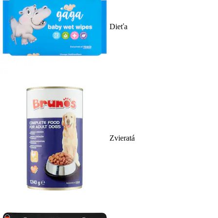
Dieťa
Zvieratá