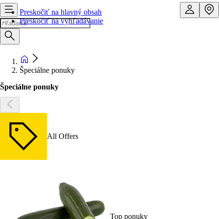
Preskočiť na hlavný obsah
Preskočiť na vyhľadávanie
Špeciálne ponuky
Špeciálne ponuky
All Offers
Top ponuky