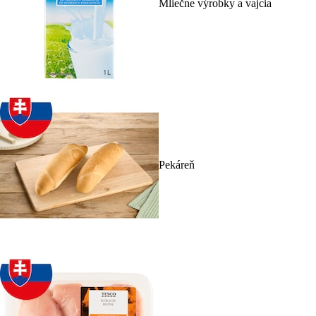
Mliečne výrobky a vajcia
Pekáreň