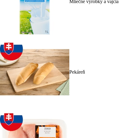
Mliečne výrobky a vajcia
Pekáreň