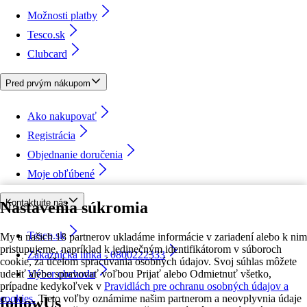
Možnosti platby
Tesco.sk
Clubcard
Pred prvým nákupom
Ako nakupovať
Registrácia
Objednanie doručenia
Moje obľúbené
Kontaktujte nás
Nastavenia súkromia
Tesco.sk
My a našich 18 partnerov ukladáme informácie v zariadení alebo k nim
pristupujeme, napríklad k jedinečným identifikátorom v súboroch
Zákaznícka linka - 0800222333
cookie, za účelom spracúvania osobných údajov. Svoj súhlas môžete
udeliť alebo spravovať voľbou Prijať alebo Odmietnuť všetko,
Výber obchodu
prípadne kedykoľvek v
Pravidlách pre ochranu osobných údajov a
cookies.
Tieto voľby oznámime našim partnerom a neovplyvnia údaje
followUs