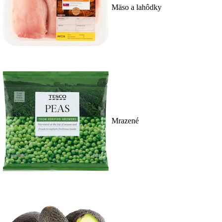
Mäso a lahôdky
Mrazené