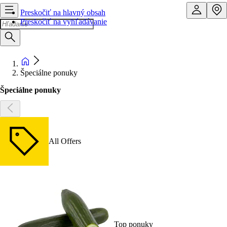
Preskočiť na hlavný obsah
Preskočiť na vyhľadávanie
Špeciálne ponuky
Špeciálne ponuky
All Offers
Top ponuky