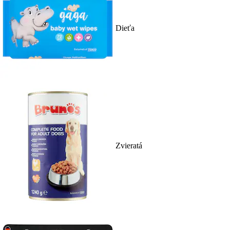
Dieťa
Zvieratá