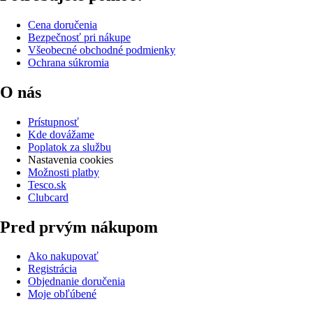
Cena doručenia
Bezpečnosť pri nákupe
Všeobecné obchodné podmienky
Ochrana súkromia
O nás
Prístupnosť
Kde dovážame
Poplatok za službu
Nastavenia cookies
Možnosti platby
Tesco.sk
Clubcard
Pred prvým nákupom
Ako nakupovať
Registrácia
Objednanie doručenia
Moje obľúbené