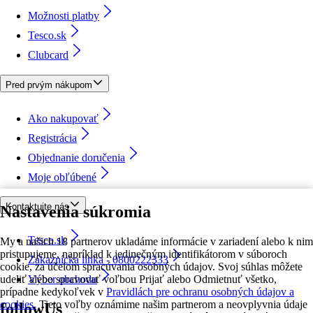
Možnosti platby
Tesco.sk
Clubcard
Pred prvým nákupom
Ako nakupovať
Registrácia
Objednanie doručenia
Moje obľúbené
Kontaktujte nás
Nastavenia súkromia
Tesco.sk
My a našich 18 partnerov ukladáme informácie v zariadení alebo k nim
pristupujeme, napríklad k jedinečným identifikátorom v súboroch
Zákaznícka linka - 0800222333
cookie, za účelom spracúvania osobných údajov. Svoj súhlas môžete
udeliť alebo spravovať voľbou Prijať alebo Odmietnuť všetko,
Výber obchodu
prípadne kedykoľvek v
Pravidlách pre ochranu osobných údajov a
cookies.
Tieto voľby oznámime našim partnerom a neovplyvnia údaje
followUs