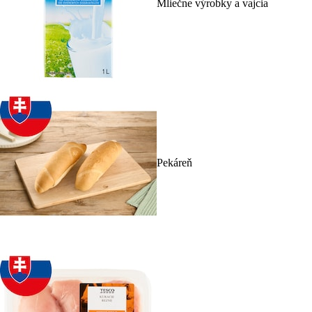
Mliečne výrobky a vajcia
Pekáreň