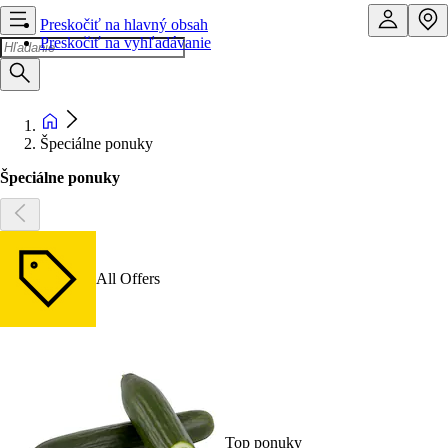
Preskočiť na hlavný obsah
Preskočiť na vyhľadávanie
Špeciálne ponuky
Špeciálne ponuky
All Offers
Top ponuky