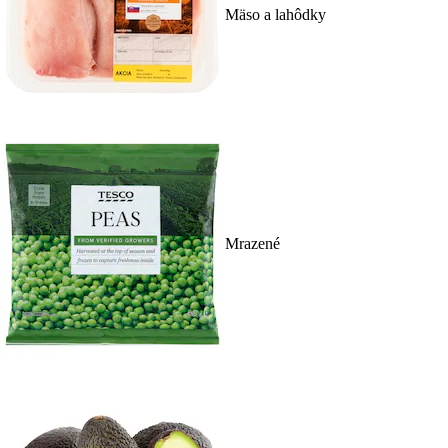
Mäso a lahôdky
Mrazené