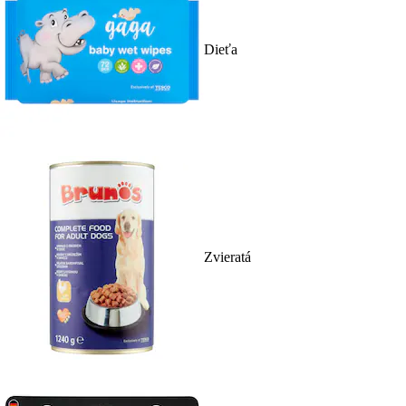
Dieťa
Zvieratá