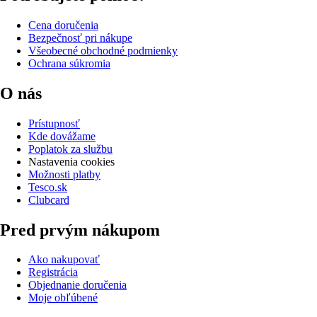
Cena doručenia
Bezpečnosť pri nákupe
Všeobecné obchodné podmienky
Ochrana súkromia
O nás
Prístupnosť
Kde dovážame
Poplatok za službu
Nastavenia cookies
Možnosti platby
Tesco.sk
Clubcard
Pred prvým nákupom
Ako nakupovať
Registrácia
Objednanie doručenia
Moje obľúbené