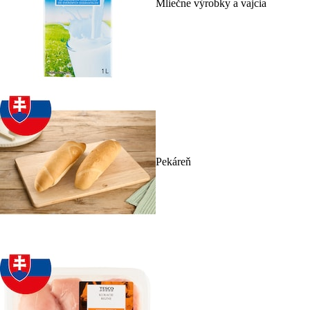
Mliečne výrobky a vajcia
Pekáreň