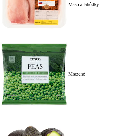
Mäso a lahôdky
Mrazené