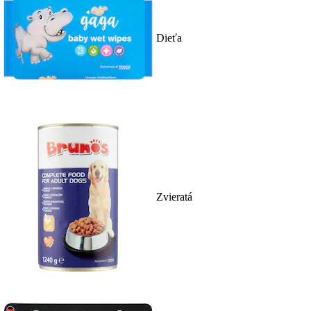
Dieťa
Zvieratá