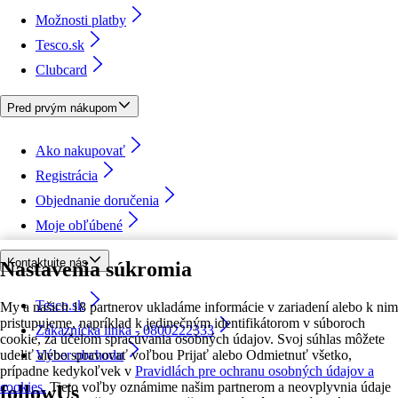
Možnosti platby
Tesco.sk
Clubcard
Pred prvým nákupom
Ako nakupovať
Registrácia
Objednanie doručenia
Moje obľúbené
Kontaktujte nás
Nastavenia súkromia
Tesco.sk
My a našich 18 partnerov ukladáme informácie v zariadení alebo k nim
pristupujeme, napríklad k jedinečným identifikátorom v súboroch
Zákaznícka linka - 0800222333
cookie, za účelom spracúvania osobných údajov. Svoj súhlas môžete
udeliť alebo spravovať voľbou Prijať alebo Odmietnuť všetko,
Výber obchodu
prípadne kedykoľvek v
Pravidlách pre ochranu osobných údajov a
cookies.
Tieto voľby oznámime našim partnerom a neovplyvnia údaje
followUs