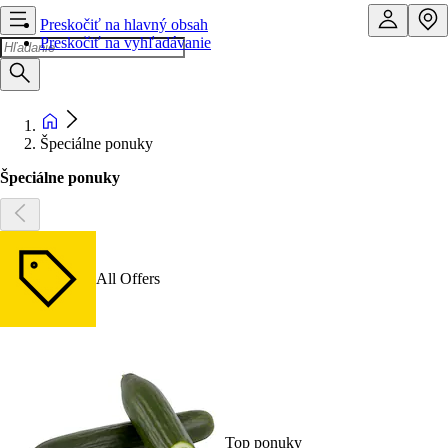
Preskočiť na hlavný obsah
Preskočiť na vyhľadávanie
Špeciálne ponuky
Špeciálne ponuky
All Offers
Top ponuky