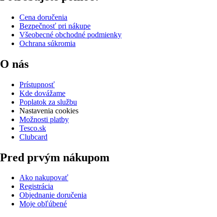
Cena doručenia
Bezpečnosť pri nákupe
Všeobecné obchodné podmienky
Ochrana súkromia
O nás
Prístupnosť
Kde dovážame
Poplatok za službu
Nastavenia cookies
Možnosti platby
Tesco.sk
Clubcard
Pred prvým nákupom
Ako nakupovať
Registrácia
Objednanie doručenia
Moje obľúbené