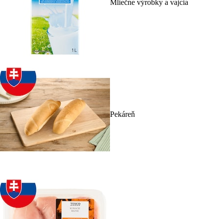
Mliečne výrobky a vajcia
Pekáreň