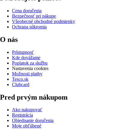
Cena doručenia
Bezpečnosť pri nákupe
Všeobecné obchodné podmienky
Ochrana súkromia
O nás
Prístupnosť
Kde dovážame
Poplatok za službu
Nastavenia cookies
Možnosti platby
Tesco.sk
Clubcard
Pred prvým nákupom
Ako nakupovať
Registrácia
Objednanie doručenia
Moje obľúbené