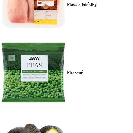
Mäso a lahôdky
Mrazené