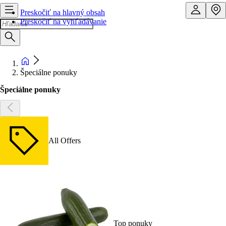
Preskočiť na hlavný obsah
Preskočiť na vyhľadávanie
Špeciálne ponuky
Špeciálne ponuky
All Offers
Top ponuky