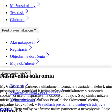
Možnosti platby
Tesco.sk
Clubcard
Pred prvým nákupom
Ako nakupovať
Registrácia
Objednanie doručenia
Moje obľúbené
Kontaktujte nás
Nastavenia súkromia
Tesco.sk
My a našich 18 partnerov ukladáme informácie v zariadení alebo k nim
pristupujeme, napríklad k jedinečným identifikátorom v súboroch
Zákaznícka linka - 0800222333
cookie, za účelom spracúvania osobných údajov. Svoj súhlas môžete
udeliť alebo spravovať voľbou Prijať alebo Odmietnuť všetko,
Výber obchodu
prípadne kedykoľvek v
Pravidlách pre ochranu osobných údajov a
cookies.
Tieto voľby oznámime našim partnerom a neovplyvnia údaje
followUs