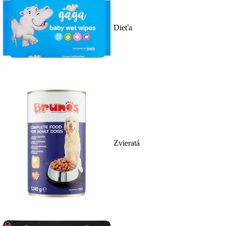
Dieťa
Zvieratá