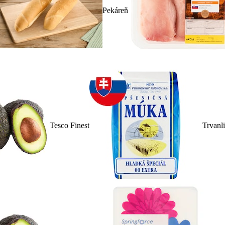
Pekáreň
Tesco Finest
Trvanl