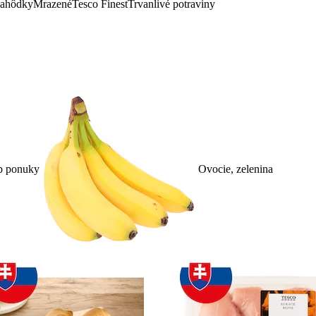
lahôdky
Mrazené
Tesco Finest
Trvanlivé potraviny
p ponuky
Ovocie, zelenina