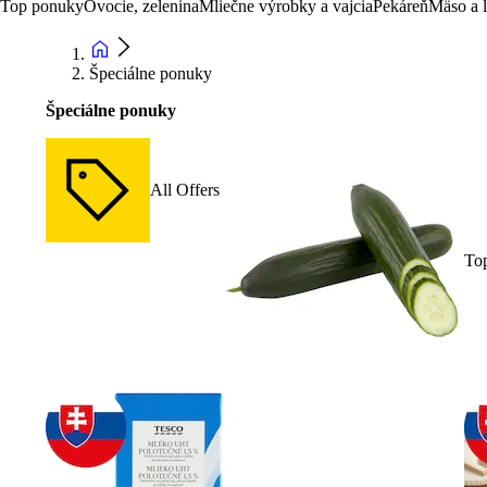
Top ponuky
Ovocie, zelenina
Mliečne výrobky a vajcia
Pekáreň
Mäso a 
Špeciálne ponuky
Špeciálne ponuky
All Offers
To