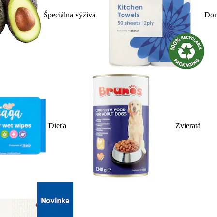
Špeciálna výživa
Dom
Dieťa
Zvieratá