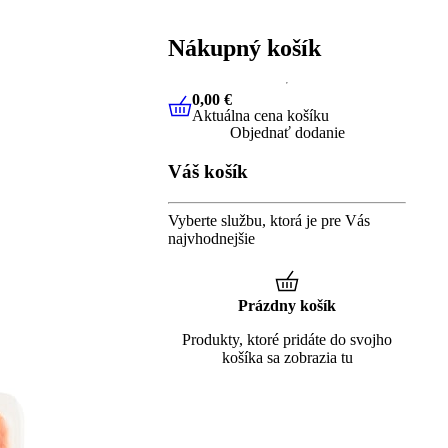
Nákupný košík
0,00 €
Aktuálna cena košíku
0,00 €
Aktuálna cena košíku
Objednať dodanie
Váš košík
Vyberte službu, ktorá je pre Vás
najvhodnejšie
Prázdny košík
Produkty, ktoré pridáte do svojho
košíka sa zobrazia tu