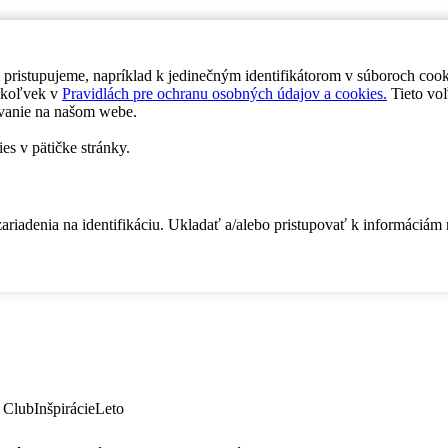
 pristupujeme, napríklad k jedinečným identifikátorom v súboroch coo
dykoľvek v
Pravidlách pre ochranu osobných údajov a cookies.
Tieto voľ
vanie na našom webe.
es v pätičke stránky.
zariadenia na identifikáciu. Ukladať a/alebo pristupovať k informáciám
 Club
Inšpirácie
Leto