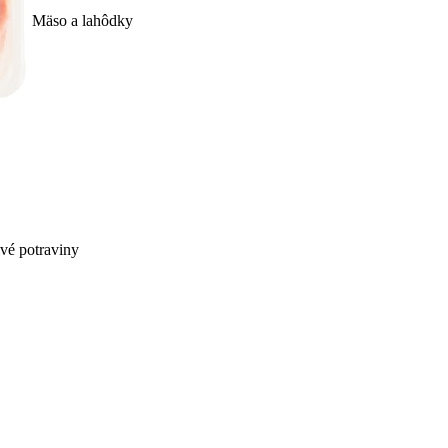
Mäso a lahôdky
ivé potraviny