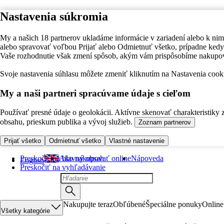
Nastavenia súkromia
My a našich 18 partnerov ukladáme informácie v zariadení alebo k nim
alebo spravovať voľbou Prijať alebo Odmietnuť všetko, prípadne ke
Vaše rozhodnutie však zmení spôsob, akým vám prispôsobíme nakupo
Svoje nastavenia súhlasu môžete zmeniť kliknutím na Nastavenia cooki
My a naši partneri spracúvame údaje s cieľom
Používať presné údaje o geolokácii. Aktívne skenovať charakteristiky 
obsahu, prieskum publika a vývoj služieb.
Zoznam partnerov
Prijať všetko
Odmietnuť všetko
Vlastné nastavenie
Preskočiť na hlavný obsah
Ako nakupovať online
Nápoveda
English
Preskočiť na vyhľadávanie
Nakupujte teraz
Obľúbené
Špeciálne ponuky
Online
Všetky kategórie