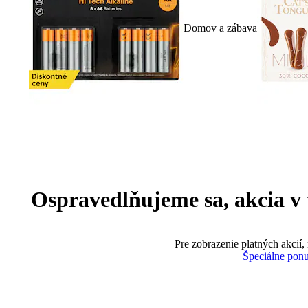
Domov a zábava
Ospravedlňujeme sa, akcia v te
Pre zobrazenie platných akcií,
Špeciálne pon