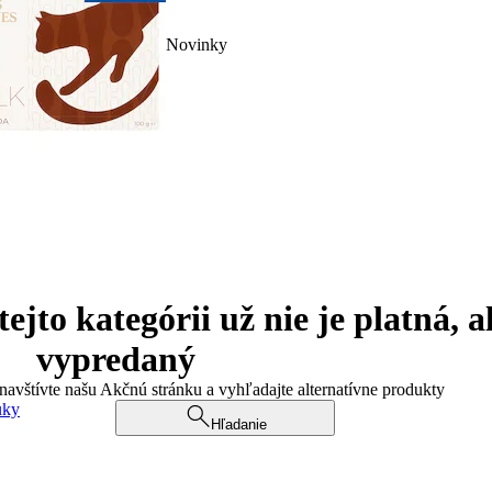
Novinky
jto kategórii už nie je platná, a
vypredaný
 navštívte našu Akčnú stránku a vyhľadajte alternatívne produkty
uky
Hľadanie