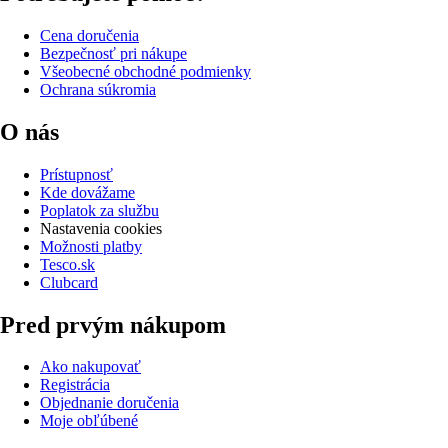
Cena doručenia
Bezpečnosť pri nákupe
Všeobecné obchodné podmienky
Ochrana súkromia
O nás
Prístupnosť
Kde dovážame
Poplatok za službu
Nastavenia cookies
Možnosti platby
Tesco.sk
Clubcard
Pred prvým nákupom
Ako nakupovať
Registrácia
Objednanie doručenia
Moje obľúbené