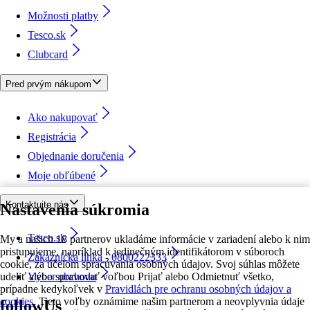
Možnosti platby
Tesco.sk
Clubcard
Pred prvým nákupom
Ako nakupovať
Registrácia
Objednanie doručenia
Moje obľúbené
Kontaktujte nás
Nastavenia súkromia
Tesco.sk
My a našich 18 partnerov ukladáme informácie v zariadení alebo k nim
pristupujeme, napríklad k jedinečným identifikátorom v súboroch
Zákaznícka linka - 0800222333
cookie, za účelom spracúvania osobných údajov. Svoj súhlas môžete
udeliť alebo spravovať voľbou Prijať alebo Odmietnuť všetko,
Výber obchodu
prípadne kedykoľvek v
Pravidlách pre ochranu osobných údajov a
cookies.
Tieto voľby oznámime našim partnerom a neovplyvnia údaje
followUs