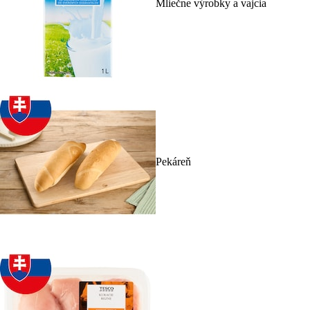
Mliečne výrobky a vajcia
Pekáreň