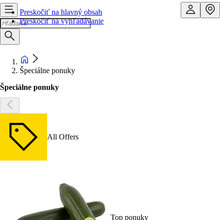
Preskočiť na hlavný obsah
Preskočiť na vyhľadávanie
Špeciálne ponuky
Špeciálne ponuky
All Offers
Top ponuky