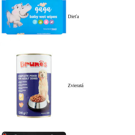
Dieťa
Zvieratá