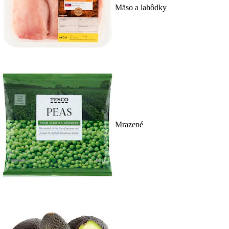
Mäso a lahôdky
Mrazené