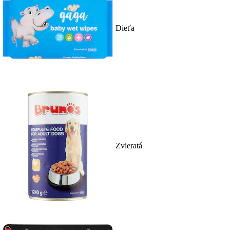
Dieťa
Zvieratá