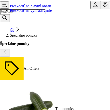
Preskočiť na hlavný obsah
Preskočiť na vyhľadávanie
Špeciálne ponuky
Špeciálne ponuky
All Offers
Top ponuky