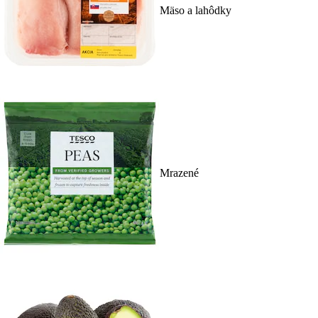
Mäso a lahôdky
Mrazené