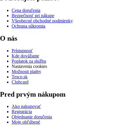
Cena doručenia
Bezpečnosť pri nákupe
Všeobecné obchodné podmienky
Ochrana súkromia
O nás
Prístupnosť
Kde dovážame
Poplatok za službu
Nastavenia cookies
Možnosti platby
Tesco.sk
Clubcard
Pred prvým nákupom
Ako nakupovať
Registrácia
Objednanie doručenia
Moje obľúbené