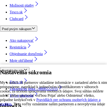
Možnosti platby
Tesco.sk
Clubcard
Pred prvým nákupom
Ako nakupovať
Registrácia
Objednanie doručenia
Moje obľúbené
Kontaktujte nás
Nastavenia súkromia
Tesco.sk
My a našich 18 partnerov ukladáme informácie v zariadení alebo k nim
pristupujeme, napríklad k jedinečným identifikátorom v súboroch
Zákaznícka linka - 0800222333
cookie, za účelom spracúvania osobných údajov. Svoj súhlas môžete
udeliť alebo spravovať voľbou Prijať alebo Odmietnuť všetko,
Výber obchodu
prípadne kedykoľvek v
Pravidlách pre ochranu osobných údajov a
cookies.
Tieto voľby oznámime našim partnerom a neovplyvnia údaje
followUs