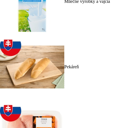
Mliečne výrobky a vajcia
Pekáreň