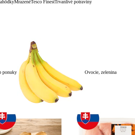
lahôdky
Mrazené
Tesco Finest
Trvanlivé potraviny
p ponuky
Ovocie, zelenina