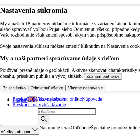
Nastavenia súkromia
My a našich 18 partnerov ukladáme informácie v zariadení alebo k nim
alebo spravovať voľbou Prijať alebo Odmietnuť všetko, prípadne ke
Vaše rozhodnutie však zmení spôsob, akým vám prispôsobíme nakupo
Svoje nastavenia súhlasu môžete zmeniť kliknutím na Nastavenia cooki
My a naši partneri spracúvame údaje s cieľom
Používať presné údaje o geolokácii. Aktívne skenovať charakteristiky 
obsahu, prieskum publika a vývoj služieb.
Zoznam partnerov
Prijať všetko
Odmietnuť všetko
Vlastné nastavenie
Preskočiť na hlavný obsah
Ako nakupovať online
Nápoveda
English
Preskočiť na vyhľadávanie
Nakupujte teraz
Obľúbené
Špeciálne ponuky
Online
Všetky kategórie