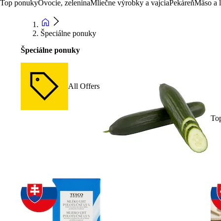
Top ponuky
Ovocie, zelenina
Mliečne výrobky a vajcia
Pekáreň
Mäso a 
Špeciálne ponuky
Špeciálne ponuky
All Offers
To