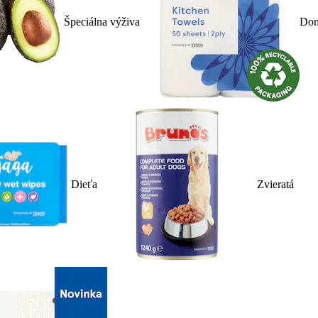
Špeciálna výživa
Dom
Dieťa
Zvieratá