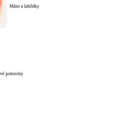
Mäso a lahôdky
ivé potraviny