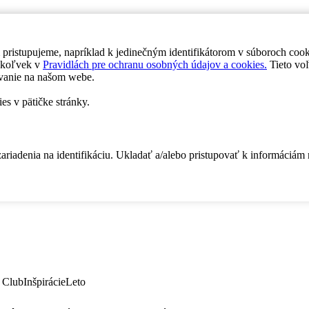
 pristupujeme, napríklad k jedinečným identifikátorom v súboroch coo
dykoľvek v
Pravidlách pre ochranu osobných údajov a cookies.
Tieto voľ
vanie na našom webe.
es v pätičke stránky.
zariadenia na identifikáciu. Ukladať a/alebo pristupovať k informáciám
 Club
Inšpirácie
Leto