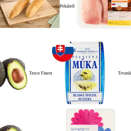
Pekáreň
Tesco Finest
Trvanl