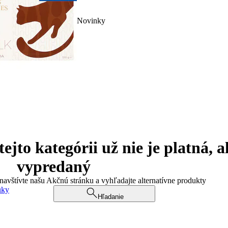
Novinky
jto kategórii už nie je platná, a
vypredaný
 navštívte našu Akčnú stránku a vyhľadajte alternatívne produkty
uky
Hľadanie