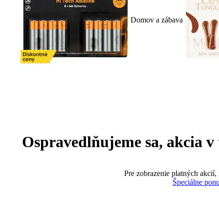
Domov a zábava
Ospravedlňujeme sa, akcia v te
Pre zobrazenie platných akcií,
Špeciálne pon