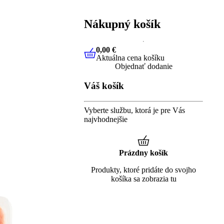
Nákupný košík
0,00 €
Aktuálna cena košíku
0,00 €
Aktuálna cena košíku
Objednať dodanie
Váš košík
Vyberte službu, ktorá je pre Vás
najvhodnejšie
Prázdny košík
Produkty, ktoré pridáte do svojho
košíka sa zobrazia tu