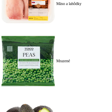
Mäso a lahôdky
Mrazené