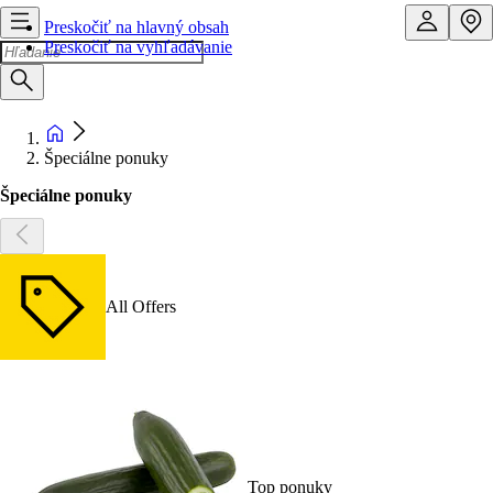
Preskočiť na hlavný obsah
Preskočiť na vyhľadávanie
Špeciálne ponuky
Špeciálne ponuky
All Offers
Top ponuky