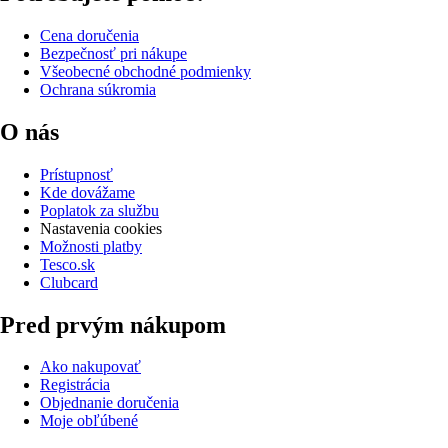
Cena doručenia
Bezpečnosť pri nákupe
Všeobecné obchodné podmienky
Ochrana súkromia
O nás
Prístupnosť
Kde dovážame
Poplatok za službu
Nastavenia cookies
Možnosti platby
Tesco.sk
Clubcard
Pred prvým nákupom
Ako nakupovať
Registrácia
Objednanie doručenia
Moje obľúbené