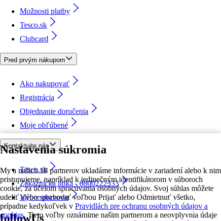
Možnosti platby
Tesco.sk
Clubcard
Pred prvým nákupom
Ako nakupovať
Registrácia
Objednanie doručenia
Moje obľúbené
Kontaktujte nás
Nastavenia súkromia
Tesco.sk
My a našich 18 partnerov ukladáme informácie v zariadení alebo k nim
pristupujeme, napríklad k jedinečným identifikátorom v súboroch
Zákaznícka linka - 0800222333
cookie, za účelom spracúvania osobných údajov. Svoj súhlas môžete
udeliť alebo spravovať voľbou Prijať alebo Odmietnuť všetko,
Výber obchodu
prípadne kedykoľvek v
Pravidlách pre ochranu osobných údajov a
cookies.
Tieto voľby oznámime našim partnerom a neovplyvnia údaje
followUs