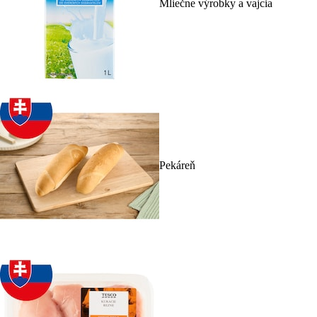
Mliečne výrobky a vajcia
Pekáreň