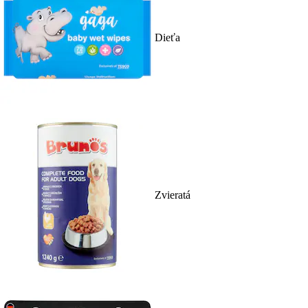
Dieťa
Zvieratá