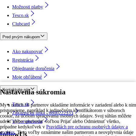
Možnosti platby
Tesco.sk
Clubcard
Pred prvým nákupom
Ako nakupovať
Registrácia
Objednanie doručenia
Moje obľúbené
Kontaktujte nás
Nastavenia súkromia
Tesco.sk
My a našich 18 partnerov ukladáme informácie v zariadení alebo k nim
pristupujeme, napríklad k jedinečným identifikátorom v súboroch
Zákaznícka linka - 0800222333
cookie, za účelom spracúvania osobných údajov. Svoj súhlas môžete
udeliť alebo spravovať voľbou Prijať alebo Odmietnuť všetko,
Výber obchodu
prípadne kedykoľvek v
Pravidlách pre ochranu osobných údajov a
cookies.
Tieto voľby oznámime našim partnerom a neovplyvnia údaje
followUs