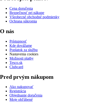
Cena doručenia
Bezpečnosť pri nákupe
Všeobecné obchodné podmienky
Ochrana súkromia
O nás
Prístupnosť
Kde dovážame
Poplatok za službu
Nastavenia cookies
Možnosti platby
Tesco.sk
Clubcard
Pred prvým nákupom
Ako nakupovať
Registrácia
Objednanie doručenia
Moje obľúbené