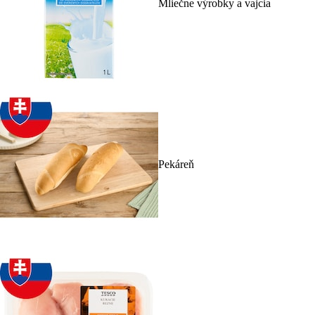
Mliečne výrobky a vajcia
Pekáreň