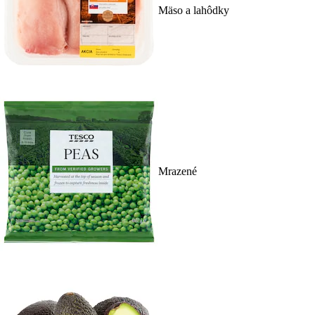
Mäso a lahôdky
Mrazené