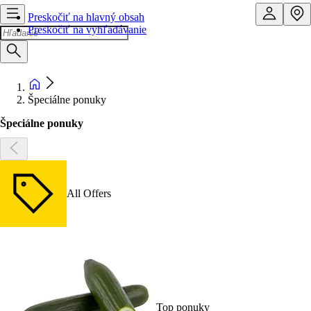
Preskočiť na hlavný obsah
Preskočiť na vyhľadávanie
Špeciálne ponuky
Špeciálne ponuky
All Offers
Top ponuky