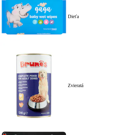
Dieťa
Zvieratá