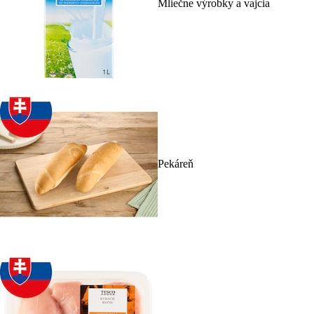
Mliečne výrobky a vajcia
Pekáreň