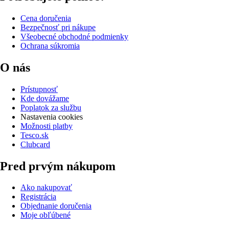
Cena doručenia
Bezpečnosť pri nákupe
Všeobecné obchodné podmienky
Ochrana súkromia
O nás
Prístupnosť
Kde dovážame
Poplatok za službu
Nastavenia cookies
Možnosti platby
Tesco.sk
Clubcard
Pred prvým nákupom
Ako nakupovať
Registrácia
Objednanie doručenia
Moje obľúbené