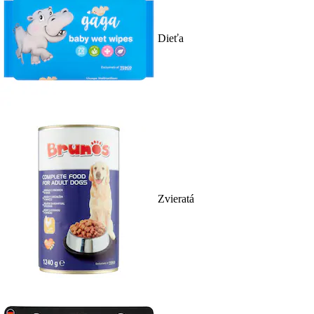
Dieťa
Zvieratá