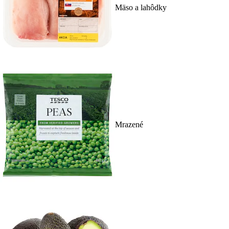
Mäso a lahôdky
Mrazené