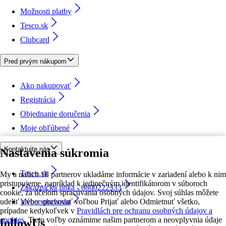
Možnosti platby
Tesco.sk
Clubcard
Pred prvým nákupom
Ako nakupovať
Registrácia
Objednanie doručenia
Moje obľúbené
Kontaktujte nás
Nastavenia súkromia
Tesco.sk
My a našich 18 partnerov ukladáme informácie v zariadení alebo k nim
pristupujeme, napríklad k jedinečným identifikátorom v súboroch
Zákaznícka linka - 0800222333
cookie, za účelom spracúvania osobných údajov. Svoj súhlas môžete
udeliť alebo spravovať voľbou Prijať alebo Odmietnuť všetko,
Výber obchodu
prípadne kedykoľvek v
Pravidlách pre ochranu osobných údajov a
cookies.
Tieto voľby oznámime našim partnerom a neovplyvnia údaje
followUs