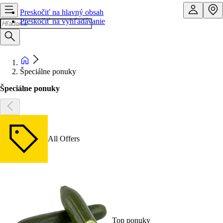
Preskočiť na hlavný obsah
Preskočiť na vyhľadávanie
Špeciálne ponuky
Špeciálne ponuky
All Offers
Top ponuky