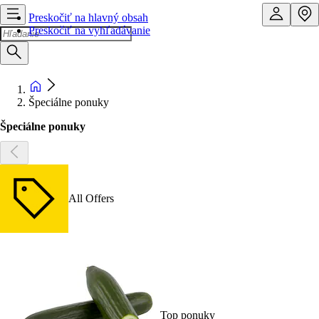
Preskočiť na hlavný obsah
Preskočiť na vyhľadávanie
Špeciálne ponuky
Špeciálne ponuky
All Offers
Top ponuky