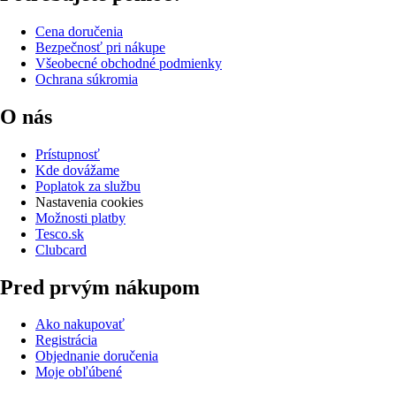
Cena doručenia
Bezpečnosť pri nákupe
Všeobecné obchodné podmienky
Ochrana súkromia
O nás
Prístupnosť
Kde dovážame
Poplatok za službu
Nastavenia cookies
Možnosti platby
Tesco.sk
Clubcard
Pred prvým nákupom
Ako nakupovať
Registrácia
Objednanie doručenia
Moje obľúbené