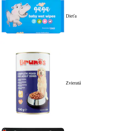
Dieťa
Zvieratá