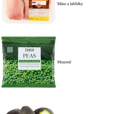
Mäso a lahôdky
Mrazené