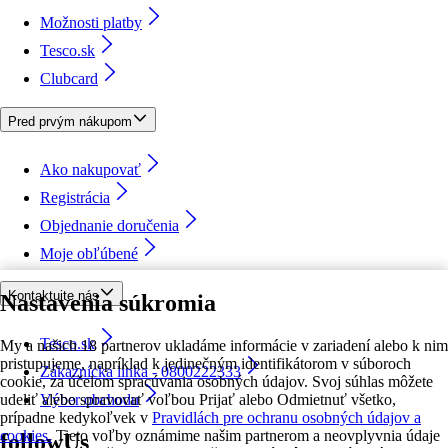
Možnosti platby
Tesco.sk
Clubcard
Pred prvým nákupom
Ako nakupovať
Registrácia
Objednanie doručenia
Moje obľúbené
Kontaktujte nás
Nastavenia súkromia
Tesco.sk
My a našich 18 partnerov ukladáme informácie v zariadení alebo k nim
pristupujeme, napríklad k jedinečným identifikátorom v súboroch
Zákaznícka linka - 0800222333
cookie, za účelom spracúvania osobných údajov. Svoj súhlas môžete
udeliť alebo spravovať voľbou Prijať alebo Odmietnuť všetko,
Výber obchodu
prípadne kedykoľvek v
Pravidlách pre ochranu osobných údajov a
cookies.
Tieto voľby oznámime našim partnerom a neovplyvnia údaje
followUs