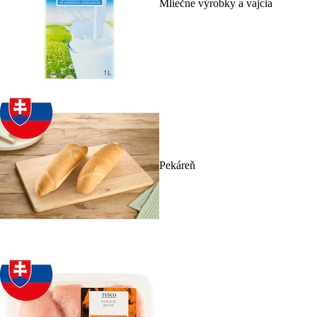
Mliečne výrobky a vajcia
Pekáreň