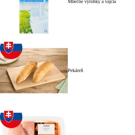
Mliečne výrobky a vajcia
Pekáreň