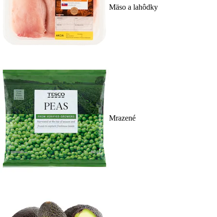
Mäso a lahôdky
Mrazené