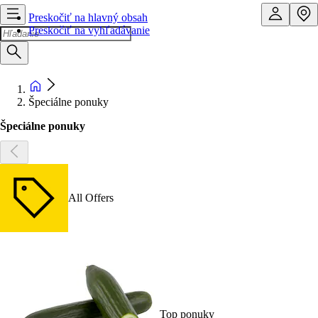
Preskočiť na hlavný obsah
Preskočiť na vyhľadávanie
Špeciálne ponuky
Špeciálne ponuky
All Offers
Top ponuky