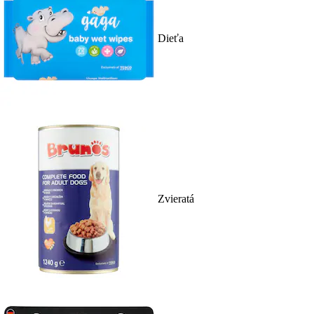
Dieťa
Zvieratá