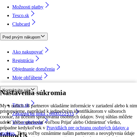
Možnosti platby
Tesco.sk
Clubcard
Pred prvým nákupom
Ako nakupovať
Registrácia
Objednanie doručenia
Moje obľúbené
Kontaktujte nás
Nastavenia súkromia
Tesco.sk
My a našich 18 partnerov ukladáme informácie v zariadení alebo k nim
pristupujeme, napríklad k jedinečným identifikátorom v súboroch
Zákaznícka linka - 0800222333
cookie, za účelom spracúvania osobných údajov. Svoj súhlas môžete
udeliť alebo spravovať voľbou Prijať alebo Odmietnuť všetko,
Výber obchodu
prípadne kedykoľvek v
Pravidlách pre ochranu osobných údajov a
cookies.
Tieto voľby oznámime našim partnerom a neovplyvnia údaje
followUs