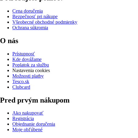
Cena doručenia
Bezpečnosť pri nákupe
Všeobecné obchodné podmienky
Ochrana súkromia
O nás
Prístupnosť
Kde dovážame
Poplatok za službu
Nastavenia cookies
Možnosti platby
Tesco.sk
Clubcard
Pred prvým nákupom
Ako nakupovať
Registrácia
Objednanie doručenia
Moje obľúbené