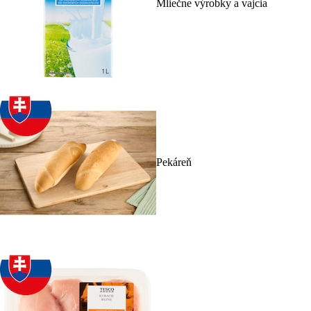
Mliečne výrobky a vajcia
Pekáreň