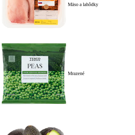
Mäso a lahôdky
Mrazené