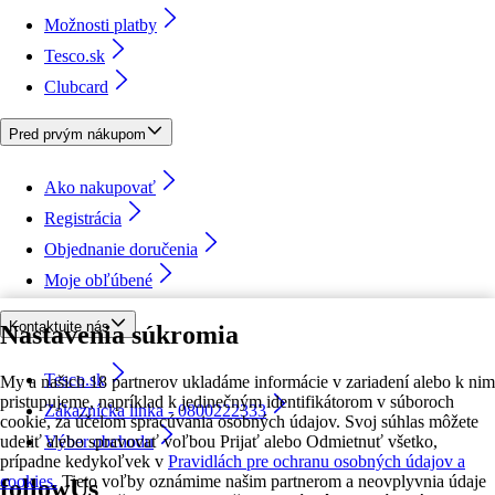
Možnosti platby
Tesco.sk
Clubcard
Pred prvým nákupom
Ako nakupovať
Registrácia
Objednanie doručenia
Moje obľúbené
Kontaktujte nás
Nastavenia súkromia
Tesco.sk
My a našich 18 partnerov ukladáme informácie v zariadení alebo k nim
pristupujeme, napríklad k jedinečným identifikátorom v súboroch
Zákaznícka linka - 0800222333
cookie, za účelom spracúvania osobných údajov. Svoj súhlas môžete
udeliť alebo spravovať voľbou Prijať alebo Odmietnuť všetko,
Výber obchodu
prípadne kedykoľvek v
Pravidlách pre ochranu osobných údajov a
cookies.
Tieto voľby oznámime našim partnerom a neovplyvnia údaje
followUs