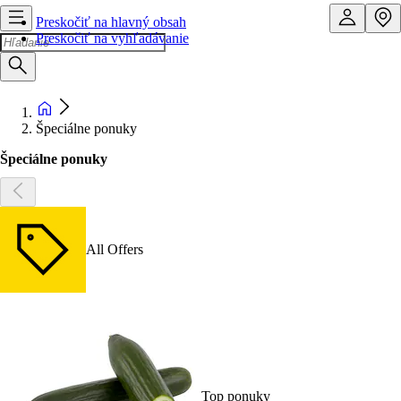
Preskočiť na hlavný obsah
Preskočiť na vyhľadávanie
Špeciálne ponuky
Špeciálne ponuky
All Offers
Top ponuky