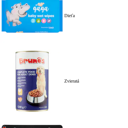
Dieťa
Zvieratá