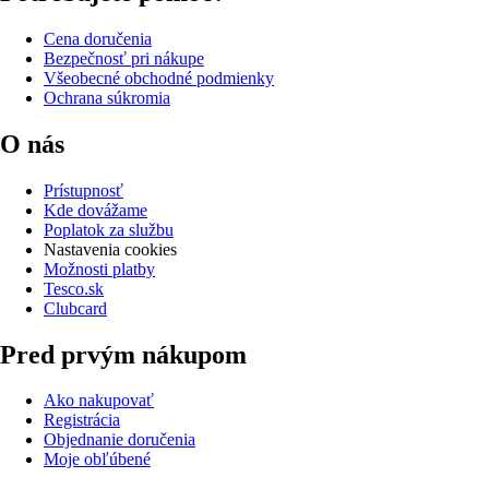
Cena doručenia
Bezpečnosť pri nákupe
Všeobecné obchodné podmienky
Ochrana súkromia
O nás
Prístupnosť
Kde dovážame
Poplatok za službu
Nastavenia cookies
Možnosti platby
Tesco.sk
Clubcard
Pred prvým nákupom
Ako nakupovať
Registrácia
Objednanie doručenia
Moje obľúbené