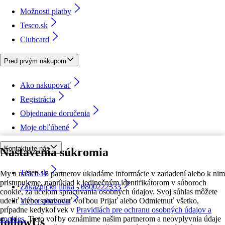
Možnosti platby
Tesco.sk
Clubcard
Pred prvým nákupom
Ako nakupovať
Registrácia
Objednanie doručenia
Moje obľúbené
Kontaktujte nás
Nastavenia súkromia
Tesco.sk
My a našich 18 partnerov ukladáme informácie v zariadení alebo k nim
pristupujeme, napríklad k jedinečným identifikátorom v súboroch
Zákaznícka linka - 0800222333
cookie, za účelom spracúvania osobných údajov. Svoj súhlas môžete
udeliť alebo spravovať voľbou Prijať alebo Odmietnuť všetko,
Výber obchodu
prípadne kedykoľvek v
Pravidlách pre ochranu osobných údajov a
cookies.
Tieto voľby oznámime našim partnerom a neovplyvnia údaje
followUs