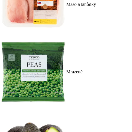
Mäso a lahôdky
Mrazené