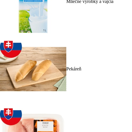
Mliečne výrobky a vajcia
Pekáreň