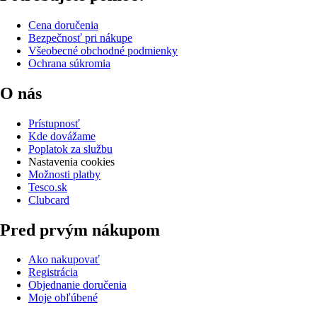
Cena doručenia
Bezpečnosť pri nákupe
Všeobecné obchodné podmienky
Ochrana súkromia
O nás
Prístupnosť
Kde dovážame
Poplatok za službu
Nastavenia cookies
Možnosti platby
Tesco.sk
Clubcard
Pred prvým nákupom
Ako nakupovať
Registrácia
Objednanie doručenia
Moje obľúbené