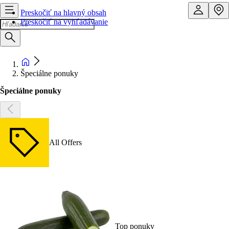
Preskočiť na hlavný obsah
Preskočiť na vyhľadávanie
Špeciálne ponuky
Špeciálne ponuky
All Offers
Top ponuky