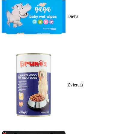
Dieťa
Zvieratá