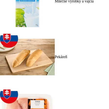
Mliečne výrobky a vajcia
Pekáreň