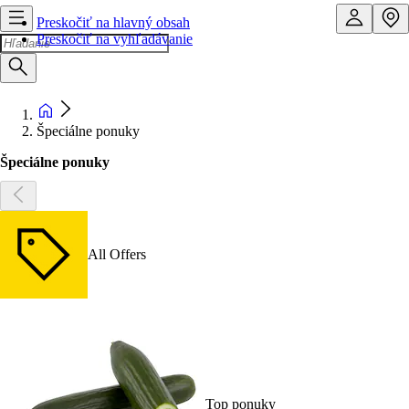
Preskočiť na hlavný obsah
Preskočiť na vyhľadávanie
Špeciálne ponuky
Špeciálne ponuky
All Offers
Top ponuky