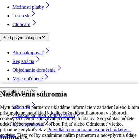
Možnosti platby
Tesco.sk
Clubcard
Pred prvým nákupom
Ako nakupovať
Registrácia
Objednanie doručenia
Moje obľúbené
Kontaktujte nás
Nastavenia súkromia
Tesco.sk
My a našich 18 partnerov ukladáme informácie v zariadení alebo k nim
pristupujeme, napríklad k jedinečným identifikátorom v súboroch
Zákaznícka linka - 0800222333
cookie, za účelom spracúvania osobných údajov. Svoj súhlas môžete
udeliť alebo spravovať voľbou Prijať alebo Odmietnuť všetko,
Výber obchodu
prípadne kedykoľvek v
Pravidlách pre ochranu osobných údajov a
cookies.
Tieto voľby oznámime našim partnerom a neovplyvnia údaje
followUs