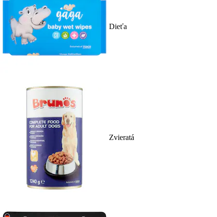
Dieťa
Zvieratá