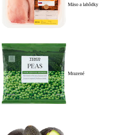
Mäso a lahôdky
Mrazené