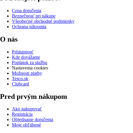
Cena doručenia
Bezpečnosť pri nákupe
Všeobecné obchodné podmienky
Ochrana súkromia
O nás
Prístupnosť
Kde dovážame
Poplatok za službu
Nastavenia cookies
Možnosti platby
Tesco.sk
Clubcard
Pred prvým nákupom
Ako nakupovať
Registrácia
Objednanie doručenia
Moje obľúbené