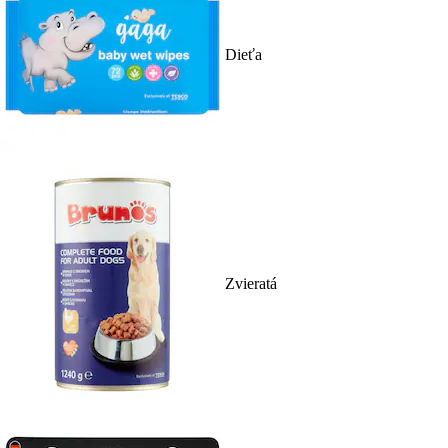
Dieťa
Zvieratá