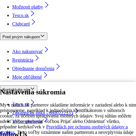
Možnosti platby
Tesco.sk
Clubcard
Pred prvým nákupom
Ako nakupovať
Registrácia
Objednanie doručenia
Moje obľúbené
Kontaktujte nás
Nastavenia súkromia
Tesco.sk
My a našich 18 partnerov ukladáme informácie v zariadení alebo k nim
pristupujeme, napríklad k jedinečným identifikátorom v súboroch
Zákaznícka linka - 0800222333
cookie, za účelom spracúvania osobných údajov. Svoj súhlas môžete
udeliť alebo spravovať voľbou Prijať alebo Odmietnuť všetko,
Výber obchodu
prípadne kedykoľvek v
Pravidlách pre ochranu osobných údajov a
cookies.
Tieto voľby oznámime našim partnerom a neovplyvnia údaje
followUs