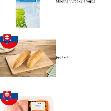
Mliečne výrobky a vajcia
Pekáreň