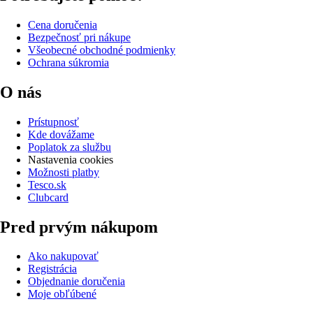
Cena doručenia
Bezpečnosť pri nákupe
Všeobecné obchodné podmienky
Ochrana súkromia
O nás
Prístupnosť
Kde dovážame
Poplatok za službu
Nastavenia cookies
Možnosti platby
Tesco.sk
Clubcard
Pred prvým nákupom
Ako nakupovať
Registrácia
Objednanie doručenia
Moje obľúbené