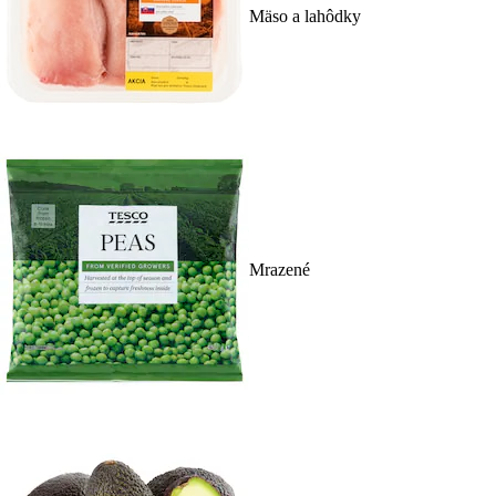
Mäso a lahôdky
Mrazené