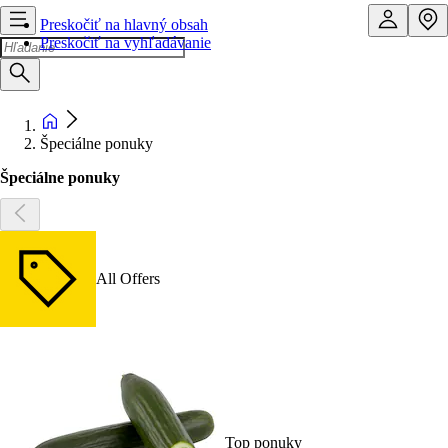
Preskočiť na hlavný obsah
Preskočiť na vyhľadávanie
Špeciálne ponuky
Špeciálne ponuky
All Offers
Top ponuky