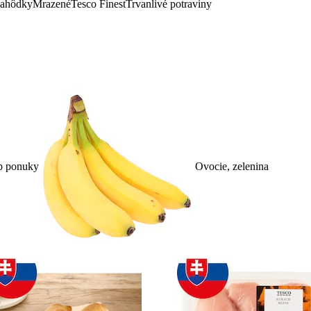
lahôdky
Mrazené
Tesco Finest
Trvanlivé potraviny
p ponuky
Ovocie, zelenina