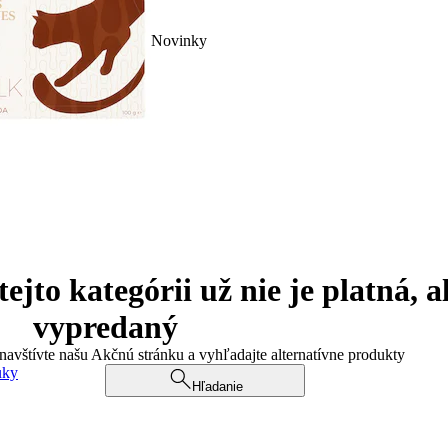
Novinky
jto kategórii už nie je platná, a
vypredaný
 navštívte našu Akčnú stránku a vyhľadajte alternatívne produkty
uky
Hľadanie