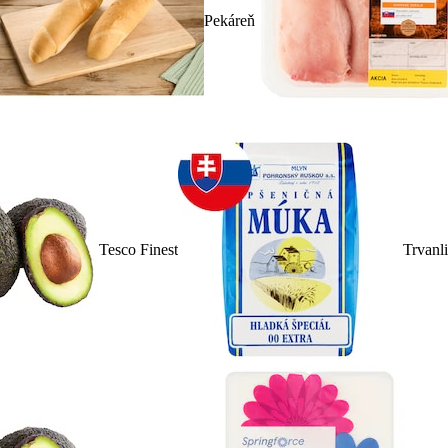
Pekáreň
Tesco Finest
Trvanl