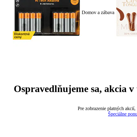
Domov a zábava
Ospravedlňujeme sa, akcia v te
Pre zobrazenie platných akcií,
Špeciálne pon