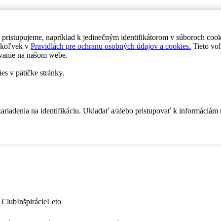
 pristupujeme, napríklad k jedinečným identifikátorom v súboroch coo
dykoľvek v
Pravidlách pre ochranu osobných údajov a cookies.
Tieto voľ
vanie na našom webe.
es v pätičke stránky.
zariadenia na identifikáciu. Ukladať a/alebo pristupovať k informáciám
 Club
Inšpirácie
Leto