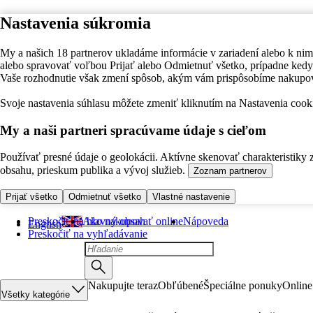
Nastavenia súkromia
My a našich 18 partnerov ukladáme informácie v zariadení alebo k nim
alebo spravovať voľbou Prijať alebo Odmietnuť všetko, prípadne ke
Vaše rozhodnutie však zmení spôsob, akým vám prispôsobíme nakupo
Svoje nastavenia súhlasu môžete zmeniť kliknutím na Nastavenia cooki
My a naši partneri spracúvame údaje s cieľom
Používať presné údaje o geolokácii. Aktívne skenovať charakteristiky 
obsahu, prieskum publika a vývoj služieb.
Zoznam partnerov
Prijať všetko
Odmietnuť všetko
Vlastné nastavenie
Preskočiť na hlavný obsah
Ako nakupovať online
Nápoveda
English
Preskočiť na vyhľadávanie
Nakupujte teraz
Obľúbené
Špeciálne ponuky
Online
Všetky kategórie