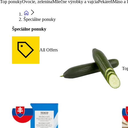
Top ponuky
Ovocie, zelenina
Mliečne výrobky a vajcia
Pekáreň
Mäso a 
Špeciálne ponuky
Špeciálne ponuky
All Offers
To