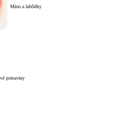
Mäso a lahôdky
ivé potraviny