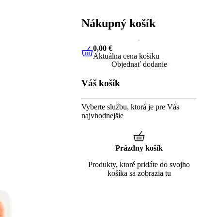
Nákupný košík
0,00 €
Aktuálna cena košíku
0,00 €
Aktuálna cena košíku
Objednať dodanie
Váš košík
Vyberte službu, ktorá je pre Vás
najvhodnejšie
Prázdny košík
Produkty, ktoré pridáte do svojho
košíka sa zobrazia tu