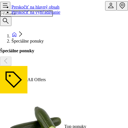
Preskočiť na hlavný obsah
Preskočiť na vyhľadávanie
Špeciálne ponuky
Špeciálne ponuky
All Offers
Top ponuky