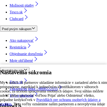
Možnosti platby
Tesco.sk
Clubcard
Pred prvým nákupom
Ako nakupovať
Registrácia
Objednanie doručenia
Moje obľúbené
Kontaktujte nás
Nastavenia súkromia
Tesco.sk
My a našich 18 partnerov ukladáme informácie v zariadení alebo k nim
pristupujeme, napríklad k jedinečným identifikátorom v súboroch
Zákaznícka linka - 0800222333
cookie, za účelom spracúvania osobných údajov. Svoj súhlas môžete
udeliť alebo spravovať voľbou Prijať alebo Odmietnuť všetko,
Výber obchodu
prípadne kedykoľvek v
Pravidlách pre ochranu osobných údajov a
cookies.
Tieto voľby oznámime našim partnerom a neovplyvnia údaje
followUs