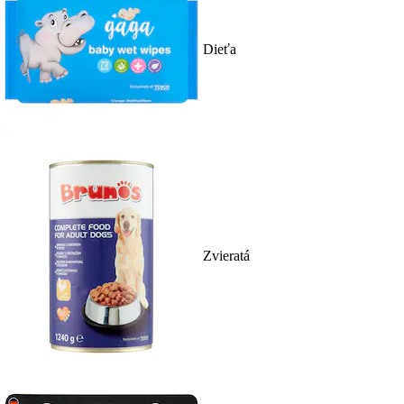
Dieťa
Zvieratá