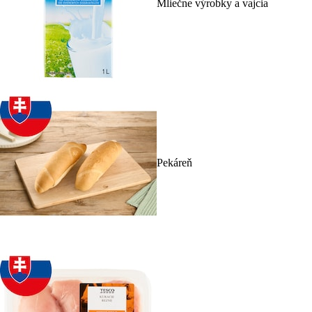
Mliečne výrobky a vajcia
Pekáreň