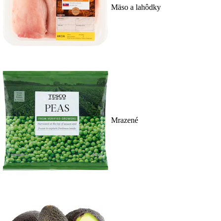
Mäso a lahôdky
Mrazené