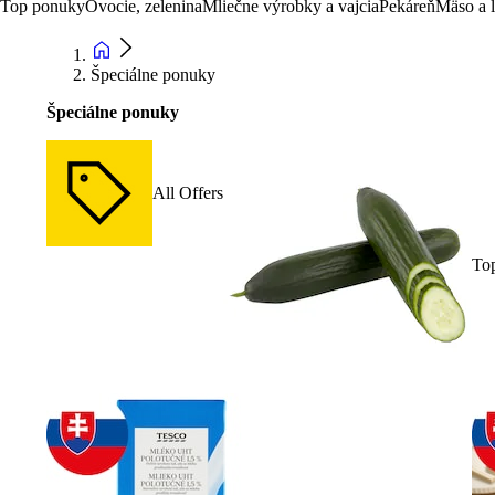
Top ponuky
Ovocie, zelenina
Mliečne výrobky a vajcia
Pekáreň
Mäso a 
Špeciálne ponuky
Špeciálne ponuky
All Offers
To