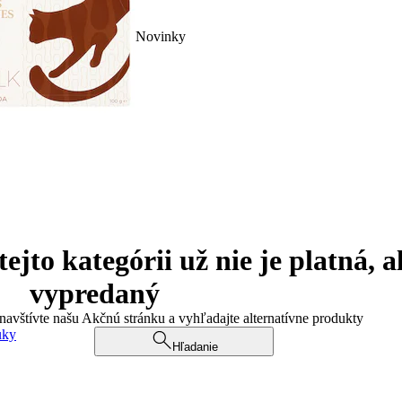
Novinky
jto kategórii už nie je platná, a
vypredaný
 navštívte našu Akčnú stránku a vyhľadajte alternatívne produkty
uky
Hľadanie