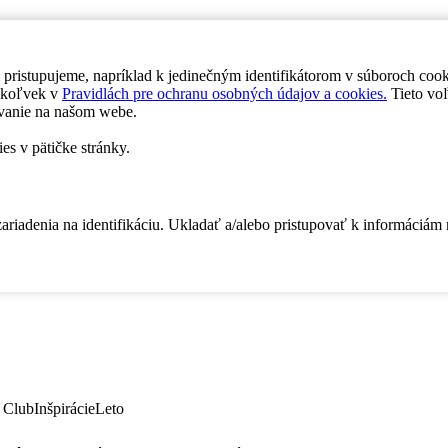
 pristupujeme, napríklad k jedinečným identifikátorom v súboroch coo
dykoľvek v
Pravidlách pre ochranu osobných údajov a cookies.
Tieto voľ
vanie na našom webe.
es v pätičke stránky.
zariadenia na identifikáciu. Ukladať a/alebo pristupovať k informáciám
 Club
Inšpirácie
Leto