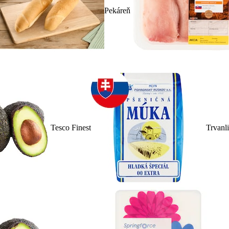
Pekáreň
Tesco Finest
Trvanl