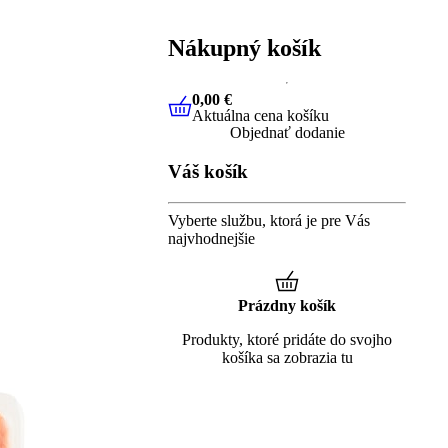
Nákupný košík
0,00 €
Aktuálna cena košíku
0,00 €
Aktuálna cena košíku
Objednať dodanie
Váš košík
Vyberte službu, ktorá je pre Vás
najvhodnejšie
Prázdny košík
Produkty, ktoré pridáte do svojho
košíka sa zobrazia tu