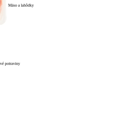
Mäso a lahôdky
ivé potraviny