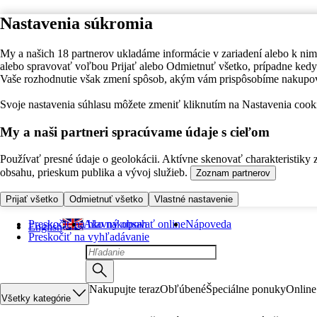
Nastavenia súkromia
My a našich 18 partnerov ukladáme informácie v zariadení alebo k nim
alebo spravovať voľbou Prijať alebo Odmietnuť všetko, prípadne ke
Vaše rozhodnutie však zmení spôsob, akým vám prispôsobíme nakupo
Svoje nastavenia súhlasu môžete zmeniť kliknutím na Nastavenia cooki
My a naši partneri spracúvame údaje s cieľom
Používať presné údaje o geolokácii. Aktívne skenovať charakteristiky 
obsahu, prieskum publika a vývoj služieb.
Zoznam partnerov
Prijať všetko
Odmietnuť všetko
Vlastné nastavenie
Preskočiť na hlavný obsah
Ako nakupovať online
Nápoveda
English
Preskočiť na vyhľadávanie
Nakupujte teraz
Obľúbené
Špeciálne ponuky
Online
Všetky kategórie