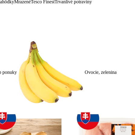
lahôdky
Mrazené
Tesco Finest
Trvanlivé potraviny
p ponuky
Ovocie, zelenina