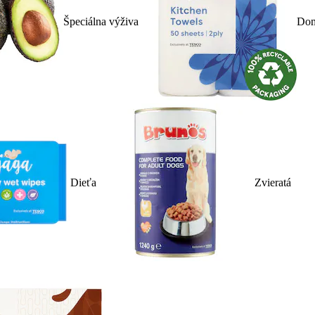
Špeciálna výživa
Dom
Dieťa
Zvieratá