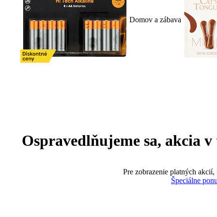
Domov a zábava
Ospravedlňujeme sa, akcia v te
Pre zobrazenie platných akcií,
Špeciálne pon