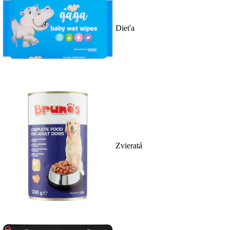
Dieťa
Zvieratá