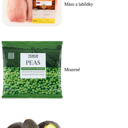
Mäso a lahôdky
Mrazené