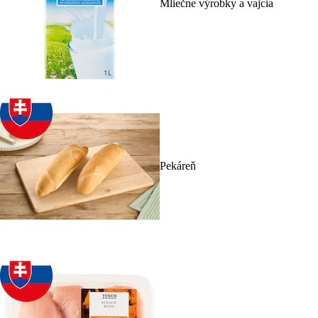
Mliečne výrobky a vajcia
Pekáreň