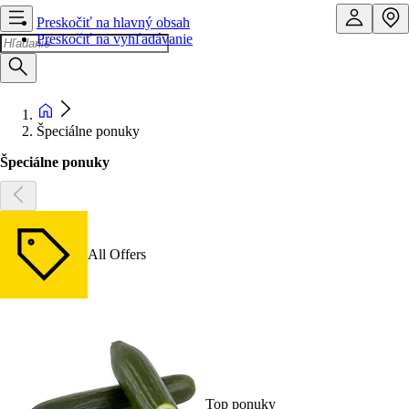
Preskočiť na hlavný obsah
Preskočiť na vyhľadávanie
Špeciálne ponuky
Špeciálne ponuky
All Offers
Top ponuky