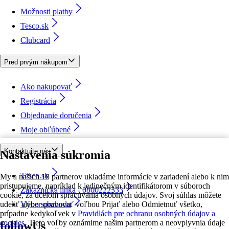
Možnosti platby
Tesco.sk
Clubcard
Pred prvým nákupom
Ako nakupovať
Registrácia
Objednanie doručenia
Moje obľúbené
Kontaktujte nás
Nastavenia súkromia
Tesco.sk
My a našich 18 partnerov ukladáme informácie v zariadení alebo k nim
pristupujeme, napríklad k jedinečným identifikátorom v súboroch
Zákaznícka linka - 0800222333
cookie, za účelom spracúvania osobných údajov. Svoj súhlas môžete
udeliť alebo spravovať voľbou Prijať alebo Odmietnuť všetko,
Výber obchodu
prípadne kedykoľvek v
Pravidlách pre ochranu osobných údajov a
cookies.
Tieto voľby oznámime našim partnerom a neovplyvnia údaje
followUs