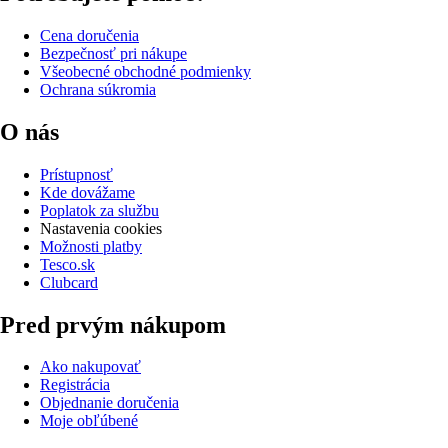
Cena doručenia
Bezpečnosť pri nákupe
Všeobecné obchodné podmienky
Ochrana súkromia
O nás
Prístupnosť
Kde dovážame
Poplatok za službu
Nastavenia cookies
Možnosti platby
Tesco.sk
Clubcard
Pred prvým nákupom
Ako nakupovať
Registrácia
Objednanie doručenia
Moje obľúbené