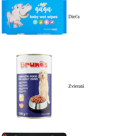
Dieťa
Zvieratá