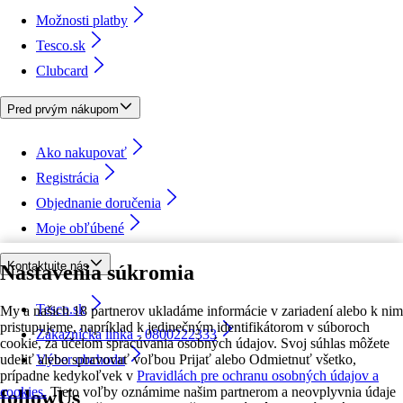
Možnosti platby
Tesco.sk
Clubcard
Pred prvým nákupom
Ako nakupovať
Registrácia
Objednanie doručenia
Moje obľúbené
Kontaktujte nás
Nastavenia súkromia
Tesco.sk
My a našich 18 partnerov ukladáme informácie v zariadení alebo k nim
pristupujeme, napríklad k jedinečným identifikátorom v súboroch
Zákaznícka linka - 0800222333
cookie, za účelom spracúvania osobných údajov. Svoj súhlas môžete
udeliť alebo spravovať voľbou Prijať alebo Odmietnuť všetko,
Výber obchodu
prípadne kedykoľvek v
Pravidlách pre ochranu osobných údajov a
cookies.
Tieto voľby oznámime našim partnerom a neovplyvnia údaje
followUs