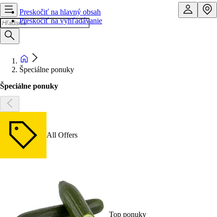
Preskočiť na hlavný obsah
Preskočiť na vyhľadávanie
Špeciálne ponuky
Špeciálne ponuky
All Offers
Top ponuky