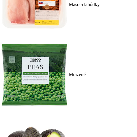
Mäso a lahôdky
Mrazené