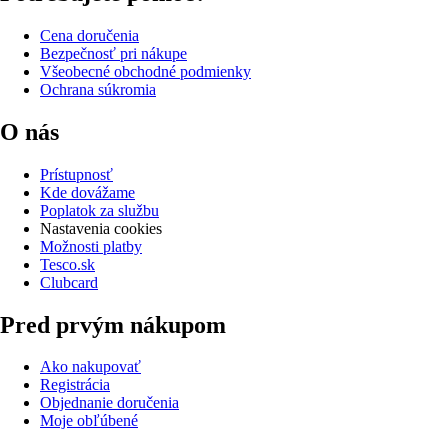
Cena doručenia
Bezpečnosť pri nákupe
Všeobecné obchodné podmienky
Ochrana súkromia
O nás
Prístupnosť
Kde dovážame
Poplatok za službu
Nastavenia cookies
Možnosti platby
Tesco.sk
Clubcard
Pred prvým nákupom
Ako nakupovať
Registrácia
Objednanie doručenia
Moje obľúbené