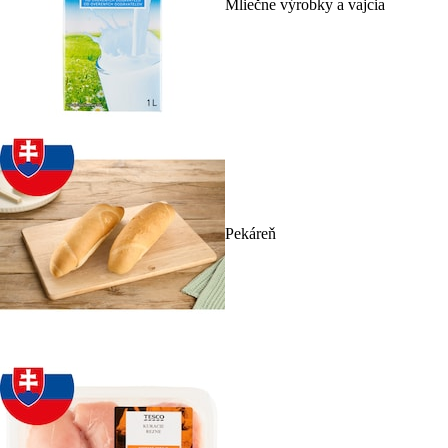
Mliečne výrobky a vajcia
Pekáreň