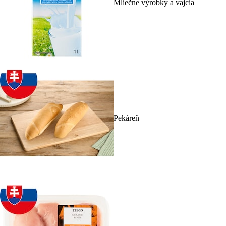
Mliečne výrobky a vajcia
Pekáreň