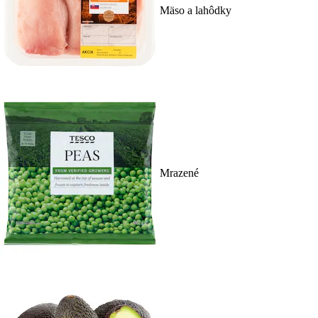
Mäso a lahôdky
Mrazené