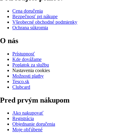
Cena doručenia
Bezpečnosť pri nákupe
Všeobecné obchodné podmienky
Ochrana súkromia
O nás
Prístupnosť
Kde dovážame
Poplatok za službu
Nastavenia cookies
Možnosti platby
Tesco.sk
Clubcard
Pred prvým nákupom
Ako nakupovať
Registrácia
Objednanie doručenia
Moje obľúbené