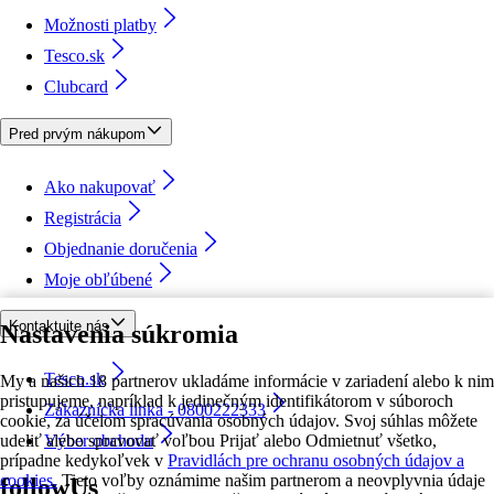
Možnosti platby
Tesco.sk
Clubcard
Pred prvým nákupom
Ako nakupovať
Registrácia
Objednanie doručenia
Moje obľúbené
Kontaktujte nás
Nastavenia súkromia
Tesco.sk
My a našich 18 partnerov ukladáme informácie v zariadení alebo k nim
pristupujeme, napríklad k jedinečným identifikátorom v súboroch
Zákaznícka linka - 0800222333
cookie, za účelom spracúvania osobných údajov. Svoj súhlas môžete
udeliť alebo spravovať voľbou Prijať alebo Odmietnuť všetko,
Výber obchodu
prípadne kedykoľvek v
Pravidlách pre ochranu osobných údajov a
cookies.
Tieto voľby oznámime našim partnerom a neovplyvnia údaje
followUs