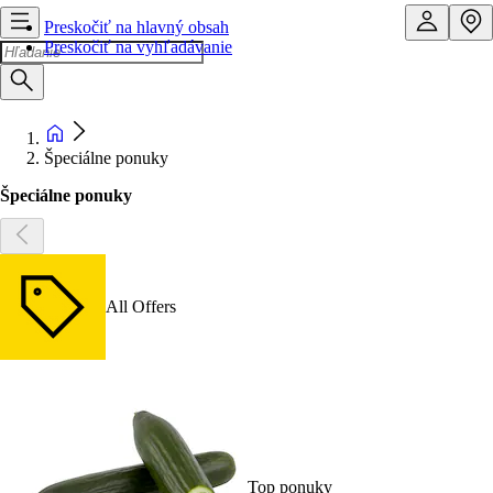
Preskočiť na hlavný obsah
Preskočiť na vyhľadávanie
Špeciálne ponuky
Špeciálne ponuky
All Offers
Top ponuky