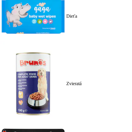
Dieťa
Zvieratá