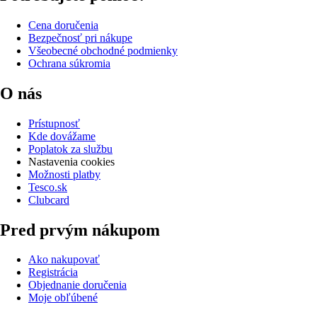
Cena doručenia
Bezpečnosť pri nákupe
Všeobecné obchodné podmienky
Ochrana súkromia
O nás
Prístupnosť
Kde dovážame
Poplatok za službu
Nastavenia cookies
Možnosti platby
Tesco.sk
Clubcard
Pred prvým nákupom
Ako nakupovať
Registrácia
Objednanie doručenia
Moje obľúbené