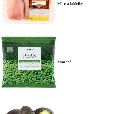
Mäso a lahôdky
Mrazené