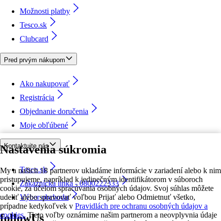
Možnosti platby
Tesco.sk
Clubcard
Pred prvým nákupom
Ako nakupovať
Registrácia
Objednanie doručenia
Moje obľúbené
Kontaktujte nás
Nastavenia súkromia
Tesco.sk
My a našich 18 partnerov ukladáme informácie v zariadení alebo k nim
pristupujeme, napríklad k jedinečným identifikátorom v súboroch
Zákaznícka linka - 0800222333
cookie, za účelom spracúvania osobných údajov. Svoj súhlas môžete
udeliť alebo spravovať voľbou Prijať alebo Odmietnuť všetko,
Výber obchodu
prípadne kedykoľvek v
Pravidlách pre ochranu osobných údajov a
cookies.
Tieto voľby oznámime našim partnerom a neovplyvnia údaje
followUs