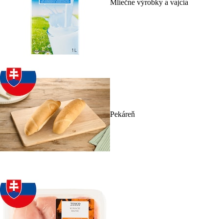
Mliečne výrobky a vajcia
Pekáreň