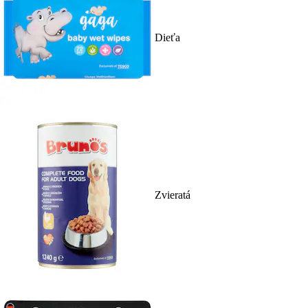
Dieťa
Zvieratá