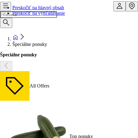
Preskočiť na hlavný obsah
Preskočiť na vyhľadávanie
Špeciálne ponuky
Špeciálne ponuky
All Offers
Top ponuky