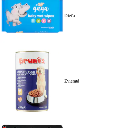
Dieťa
Zvieratá