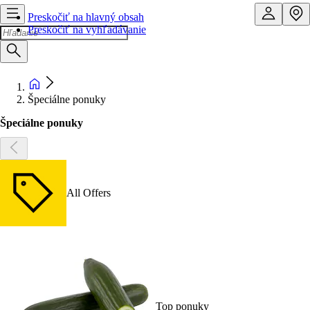
Preskočiť na hlavný obsah
Preskočiť na vyhľadávanie
Špeciálne ponuky
Špeciálne ponuky
All Offers
Top ponuky