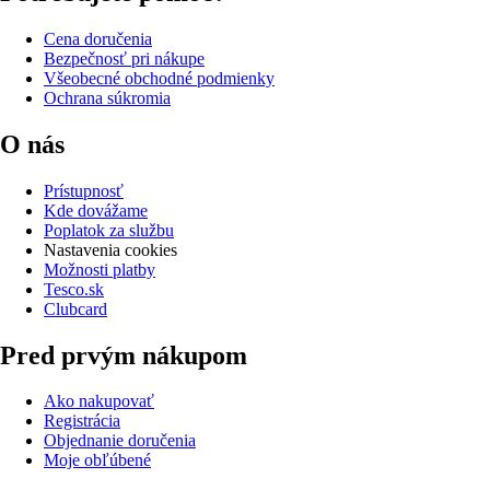
Cena doručenia
Bezpečnosť pri nákupe
Všeobecné obchodné podmienky
Ochrana súkromia
O nás
Prístupnosť
Kde dovážame
Poplatok za službu
Nastavenia cookies
Možnosti platby
Tesco.sk
Clubcard
Pred prvým nákupom
Ako nakupovať
Registrácia
Objednanie doručenia
Moje obľúbené