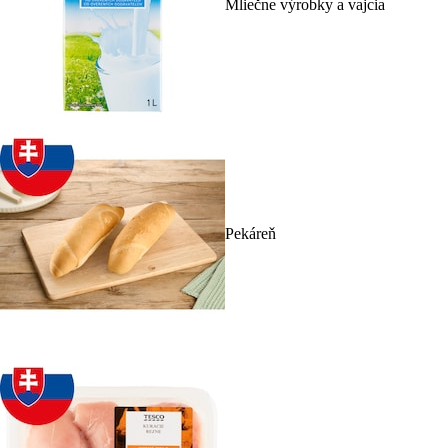
Mliečne výrobky a vajcia
Pekáreň