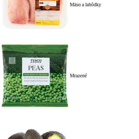
Mäso a lahôdky
Mrazené