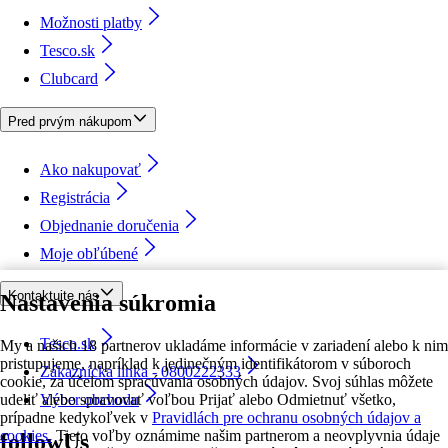
Možnosti platby
Tesco.sk
Clubcard
Pred prvým nákupom
Ako nakupovať
Registrácia
Objednanie doručenia
Moje obľúbené
Kontaktujte nás
Nastavenia súkromia
Tesco.sk
My a našich 18 partnerov ukladáme informácie v zariadení alebo k nim
pristupujeme, napríklad k jedinečným identifikátorom v súboroch
Zákaznícka linka - 0800222333
cookie, za účelom spracúvania osobných údajov. Svoj súhlas môžete
udeliť alebo spravovať voľbou Prijať alebo Odmietnuť všetko,
Výber obchodu
prípadne kedykoľvek v
Pravidlách pre ochranu osobných údajov a
cookies.
Tieto voľby oznámime našim partnerom a neovplyvnia údaje
followUs