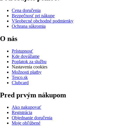
Cena doručenia
Bezpečnosť pri nákupe
Všeobecné obchodné podmienky
Ochrana súkromia
O nás
Prístupnosť
Kde dovážame
Poplatok za službu
Nastavenia cookies
Možnosti platby
Tesco.sk
Clubcard
Pred prvým nákupom
Ako nakupovať
Registrácia
Objednanie doručenia
Moje obľúbené