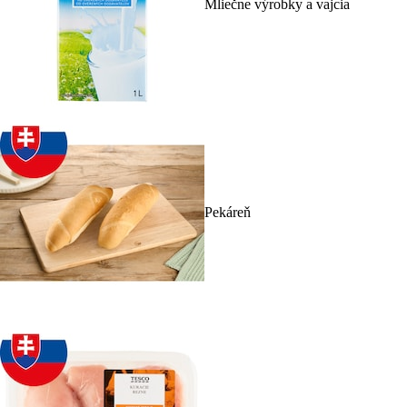
Mliečne výrobky a vajcia
Pekáreň