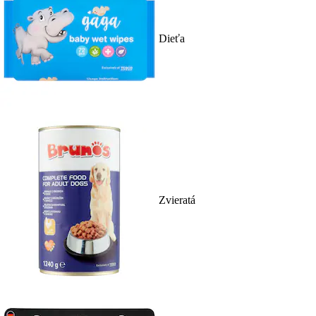
Dieťa
Zvieratá