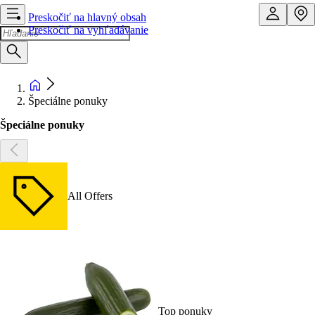
Preskočiť na hlavný obsah
Preskočiť na vyhľadávanie
Špeciálne ponuky
Špeciálne ponuky
All Offers
Top ponuky