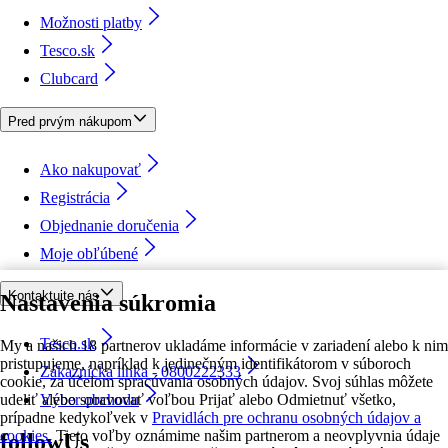
Možnosti platby
Tesco.sk
Clubcard
Pred prvým nákupom
Ako nakupovať
Registrácia
Objednanie doručenia
Moje obľúbené
Kontaktujte nás
Nastavenia súkromia
Tesco.sk
My a našich 18 partnerov ukladáme informácie v zariadení alebo k nim
pristupujeme, napríklad k jedinečným identifikátorom v súboroch
Zákaznícka linka - 0800222333
cookie, za účelom spracúvania osobných údajov. Svoj súhlas môžete
udeliť alebo spravovať voľbou Prijať alebo Odmietnuť všetko,
Výber obchodu
prípadne kedykoľvek v
Pravidlách pre ochranu osobných údajov a
cookies.
Tieto voľby oznámime našim partnerom a neovplyvnia údaje
followUs