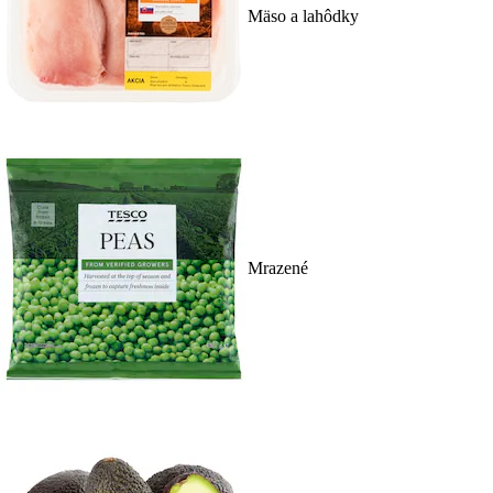
Mäso a lahôdky
Mrazené