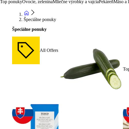
Top ponuky
Ovocie, zelenina
Mliečne výrobky a vajcia
Pekáreň
Mäso a 
Špeciálne ponuky
Špeciálne ponuky
All Offers
To