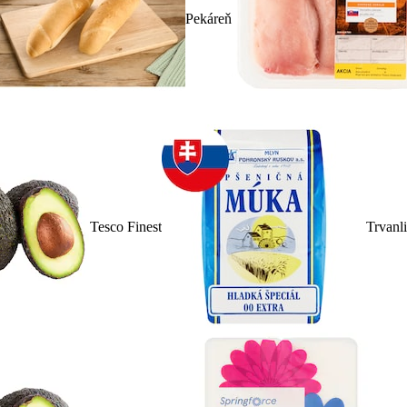
Pekáreň
Tesco Finest
Trvanl