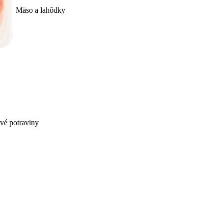
Mäso a lahôdky
ivé potraviny