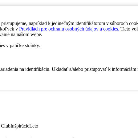
 pristupujeme, napríklad k jedinečným identifikátorom v súboroch coo
dykoľvek v
Pravidlách pre ochranu osobných údajov a cookies.
Tieto voľ
vanie na našom webe.
es v pätičke stránky.
zariadenia na identifikáciu. Ukladať a/alebo pristupovať k informáciám
 Club
Inšpirácie
Leto