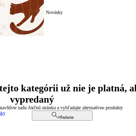
Novinky
jto kategórii už nie je platná, a
vypredaný
 navštívte našu Akčnú stránku a vyhľadajte alternatívne produkty
uky
Hľadanie