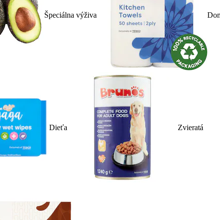
Špeciálna výživa
Dom
Dieťa
Zvieratá