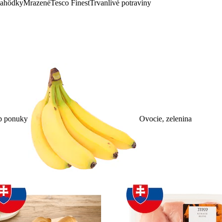
lahôdky
Mrazené
Tesco Finest
Trvanlivé potraviny
p ponuky
Ovocie, zelenina