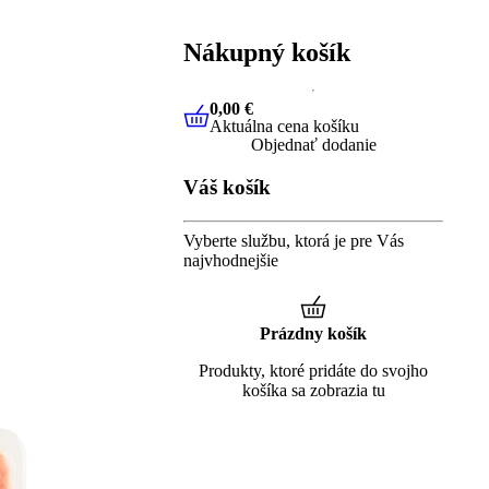
Nákupný košík
0,00 €
Aktuálna cena košíku
0,00 €
Aktuálna cena košíku
Objednať dodanie
Váš košík
Vyberte službu, ktorá je pre Vás
najvhodnejšie
Prázdny košík
Produkty, ktoré pridáte do svojho
košíka sa zobrazia tu