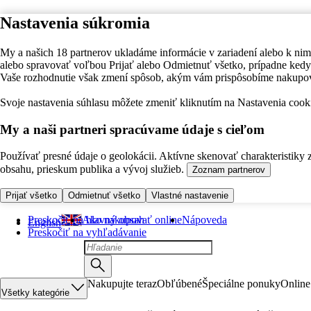
Nastavenia súkromia
My a našich 18 partnerov ukladáme informácie v zariadení alebo k nim
alebo spravovať voľbou Prijať alebo Odmietnuť všetko, prípadne ke
Vaše rozhodnutie však zmení spôsob, akým vám prispôsobíme nakupo
Svoje nastavenia súhlasu môžete zmeniť kliknutím na Nastavenia cooki
My a naši partneri spracúvame údaje s cieľom
Používať presné údaje o geolokácii. Aktívne skenovať charakteristiky 
obsahu, prieskum publika a vývoj služieb.
Zoznam partnerov
Prijať všetko
Odmietnuť všetko
Vlastné nastavenie
Preskočiť na hlavný obsah
Ako nakupovať online
Nápoveda
English
Preskočiť na vyhľadávanie
Nakupujte teraz
Obľúbené
Špeciálne ponuky
Online
Všetky kategórie