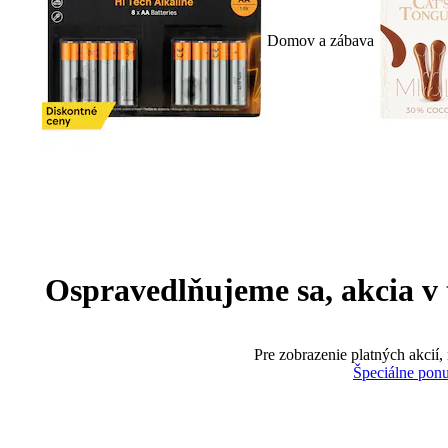
Domov a zábava
Ospravedlňujeme sa, akcia v te
Pre zobrazenie platných akcií,
Špeciálne pon