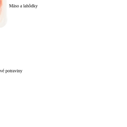
Mäso a lahôdky
ivé potraviny