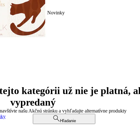
Novinky
jto kategórii už nie je platná, a
vypredaný
 navštívte našu Akčnú stránku a vyhľadajte alternatívne produkty
uky
Hľadanie