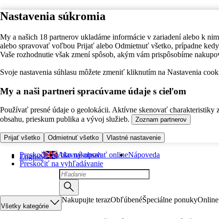
Nastavenia súkromia
My a našich 18 partnerov ukladáme informácie v zariadení alebo k nim
alebo spravovať voľbou Prijať alebo Odmietnuť všetko, prípadne ke
Vaše rozhodnutie však zmení spôsob, akým vám prispôsobíme nakupo
Svoje nastavenia súhlasu môžete zmeniť kliknutím na Nastavenia cooki
My a naši partneri spracúvame údaje s cieľom
Používať presné údaje o geolokácii. Aktívne skenovať charakteristiky 
obsahu, prieskum publika a vývoj služieb.
Zoznam partnerov
Prijať všetko
Odmietnuť všetko
Vlastné nastavenie
Preskočiť na hlavný obsah
Ako nakupovať online
Nápoveda
English
Preskočiť na vyhľadávanie
Nakupujte teraz
Obľúbené
Špeciálne ponuky
Online
Všetky kategórie