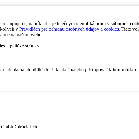
 pristupujeme, napríklad k jedinečným identifikátorom v súboroch coo
dykoľvek v
Pravidlách pre ochranu osobných údajov a cookies.
Tieto voľ
vanie na našom webe.
es v pätičke stránky.
zariadenia na identifikáciu. Ukladať a/alebo pristupovať k informáciám
 Club
Inšpirácie
Leto