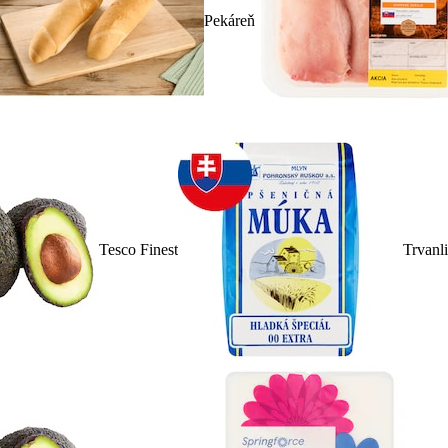
Pekáreň
Tesco Finest
Trvanl