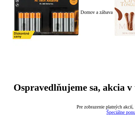
Domov a zábava
Ospravedlňujeme sa, akcia v te
Pre zobrazenie platných akcií,
Špeciálne pon