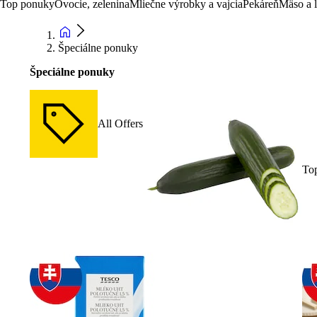
Top ponuky
Ovocie, zelenina
Mliečne výrobky a vajcia
Pekáreň
Mäso a 
Špeciálne ponuky
Špeciálne ponuky
All Offers
To