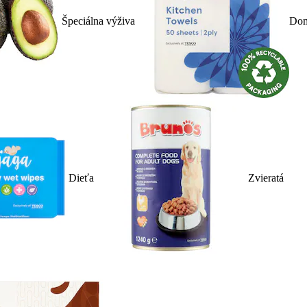
Špeciálna výživa
Dom
Dieťa
Zvieratá