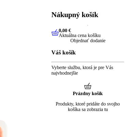
Nákupný košík
0,00 €
Aktuálna cena košíku
0,00 €
Aktuálna cena košíku
Objednať dodanie
Váš košík
Vyberte službu, ktorá je pre Vás
najvhodnejšie
Prázdny košík
Produkty, ktoré pridáte do svojho
košíka sa zobrazia tu