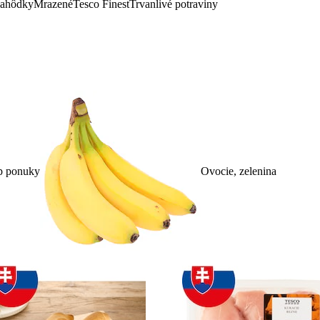
lahôdky
Mrazené
Tesco Finest
Trvanlivé potraviny
p ponuky
Ovocie, zelenina