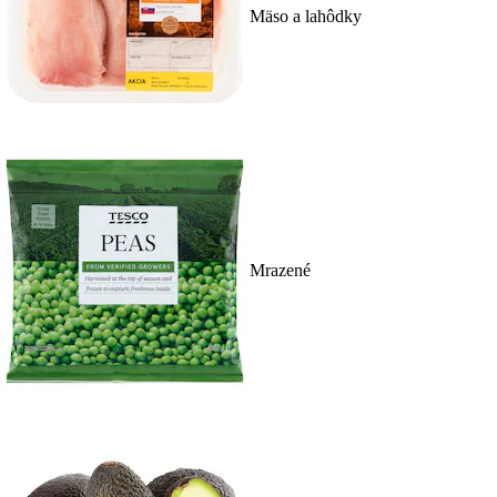
Mäso a lahôdky
Mrazené