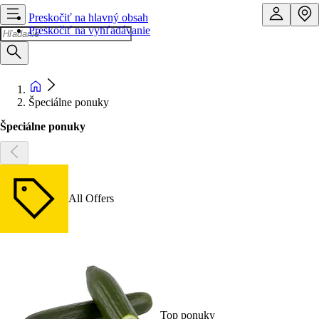
Preskočiť na hlavný obsah
Preskočiť na vyhľadávanie
Špeciálne ponuky
Špeciálne ponuky
All Offers
Top ponuky