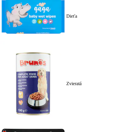
Dieťa
Zvieratá