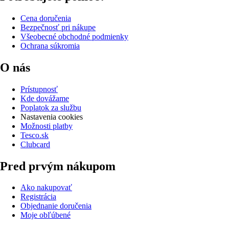
Cena doručenia
Bezpečnosť pri nákupe
Všeobecné obchodné podmienky
Ochrana súkromia
O nás
Prístupnosť
Kde dovážame
Poplatok za službu
Nastavenia cookies
Možnosti platby
Tesco.sk
Clubcard
Pred prvým nákupom
Ako nakupovať
Registrácia
Objednanie doručenia
Moje obľúbené