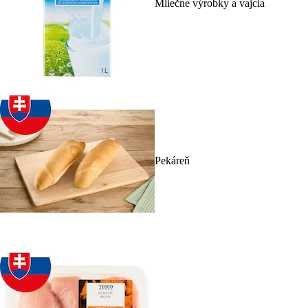
Mliečne výrobky a vajcia
Pekáreň