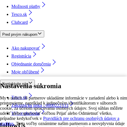
Možnosti platby
Tesco.sk
Clubcard
Pred prvým nákupom
Ako nakupovať
Registrácia
Objednanie doručenia
Moje obľúbené
Kontaktujte nás
Nastavenia súkromia
Tesco.sk
My a našich 18 partnerov ukladáme informácie v zariadení alebo k nim
pristupujeme, napríklad k jedinečným identifikátorom v súboroch
Zákaznícka linka - 0800222333
cookie, za účelom spracúvania osobných údajov. Svoj súhlas môžete
udeliť alebo spravovať voľbou Prijať alebo Odmietnuť všetko,
Výber obchodu
prípadne kedykoľvek v
Pravidlách pre ochranu osobných údajov a
cookies.
Tieto voľby oznámime našim partnerom a neovplyvnia údaje
followUs