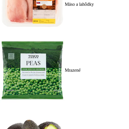
Mäso a lahôdky
Mrazené