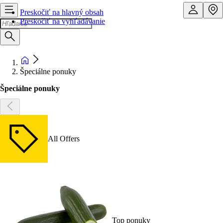
Preskočiť na hlavný obsah
Preskočiť na vyhľadávanie
Špeciálne ponuky
Špeciálne ponuky
All Offers
Top ponuky