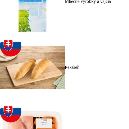
Mliečne výrobky a vajcia
Pekáreň