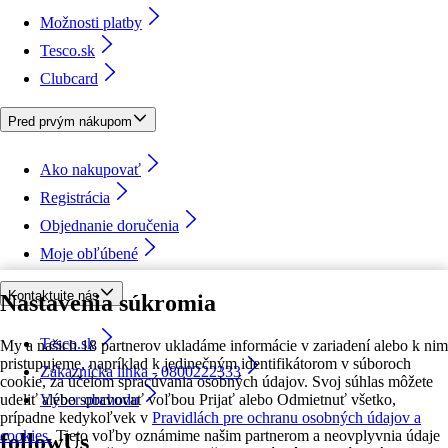
Možnosti platby
Tesco.sk
Clubcard
Pred prvým nákupom
Ako nakupovať
Registrácia
Objednanie doručenia
Moje obľúbené
Kontaktujte nás
Nastavenia súkromia
Tesco.sk
My a našich 18 partnerov ukladáme informácie v zariadení alebo k nim
pristupujeme, napríklad k jedinečným identifikátorom v súboroch
Zákaznícka linka - 0800222333
cookie, za účelom spracúvania osobných údajov. Svoj súhlas môžete
udeliť alebo spravovať voľbou Prijať alebo Odmietnuť všetko,
Výber obchodu
prípadne kedykoľvek v
Pravidlách pre ochranu osobných údajov a
cookies.
Tieto voľby oznámime našim partnerom a neovplyvnia údaje
followUs