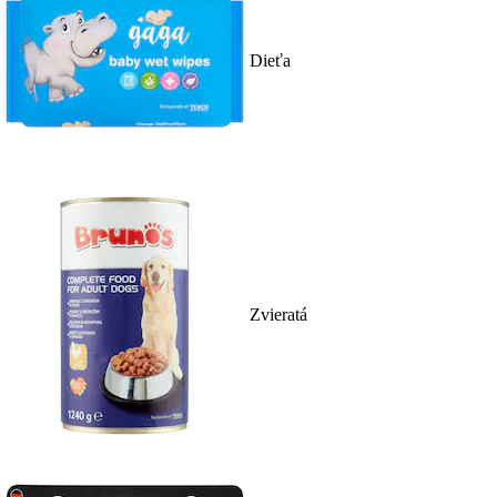
Dieťa
Zvieratá