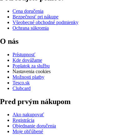
Cena doručenia
Bezpečnosť pri nákupe
Všeobecné obchodné podmienky
Ochrana súkromia
O nás
Prístupnosť
Kde dovážame
Poplatok za službu
Nastavenia cookies
Možnosti platby
Tesco.sk
Clubcard
Pred prvým nákupom
Ako nakupovať
Registrácia
Objednanie doručenia
Moje obľúbené