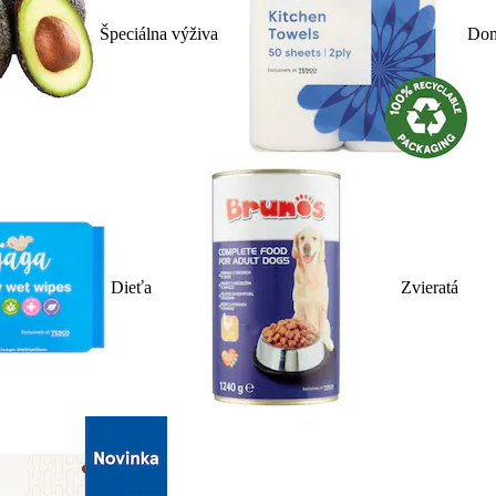
Špeciálna výživa
Dom
Dieťa
Zvieratá