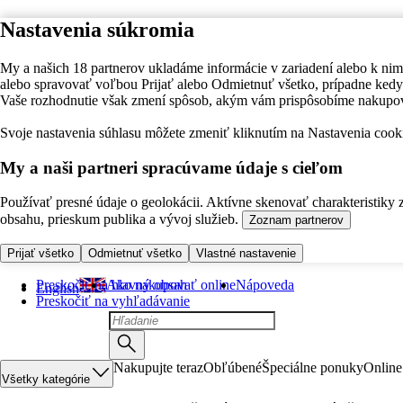
Nastavenia súkromia
My a našich 18 partnerov ukladáme informácie v zariadení alebo k nim
alebo spravovať voľbou Prijať alebo Odmietnuť všetko, prípadne ke
Vaše rozhodnutie však zmení spôsob, akým vám prispôsobíme nakupo
Svoje nastavenia súhlasu môžete zmeniť kliknutím na Nastavenia cooki
My a naši partneri spracúvame údaje s cieľom
Používať presné údaje o geolokácii. Aktívne skenovať charakteristiky 
obsahu, prieskum publika a vývoj služieb.
Zoznam partnerov
Prijať všetko
Odmietnuť všetko
Vlastné nastavenie
Preskočiť na hlavný obsah
Ako nakupovať online
Nápoveda
English
Preskočiť na vyhľadávanie
Nakupujte teraz
Obľúbené
Špeciálne ponuky
Online
Všetky kategórie