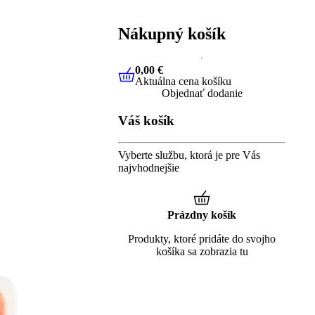
Nákupný košík
0,00 €
Aktuálna cena košíku
0,00 €
Aktuálna cena košíku
Objednať dodanie
Váš košík
Vyberte službu, ktorá je pre Vás
najvhodnejšie
Prázdny košík
Produkty, ktoré pridáte do svojho
košíka sa zobrazia tu