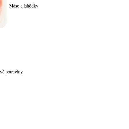
Mäso a lahôdky
ivé potraviny