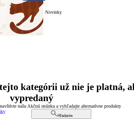
Novinky
jto kategórii už nie je platná, a
vypredaný
 navštívte našu Akčnú stránku a vyhľadajte alternatívne produkty
uky
Hľadanie