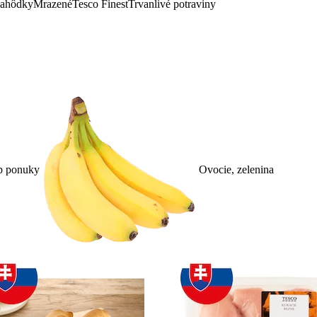
lahôdky
Mrazené
Tesco Finest
Trvanlivé potraviny
p ponuky
Ovocie, zelenina