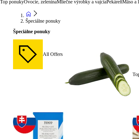
Top ponuky
Ovocie, zelenina
Mliečne výrobky a vajcia
Pekáreň
Mäso a 
Špeciálne ponuky
Špeciálne ponuky
All Offers
To