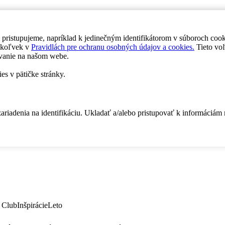
 pristupujeme, napríklad k jedinečným identifikátorom v súboroch coo
dykoľvek v
Pravidlách pre ochranu osobných údajov a cookies.
Tieto voľ
vanie na našom webe.
es v pätičke stránky.
zariadenia na identifikáciu. Ukladať a/alebo pristupovať k informáciám
 Club
Inšpirácie
Leto