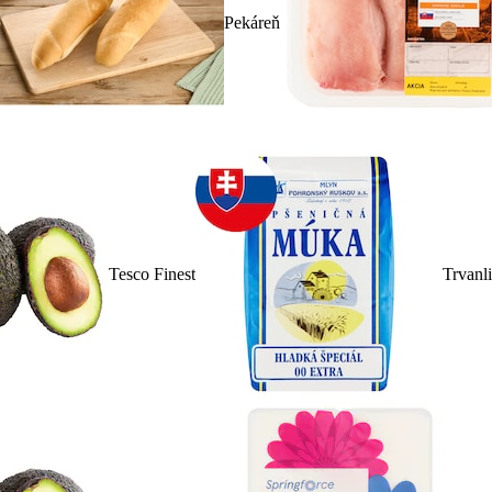
Pekáreň
Tesco Finest
Trvanl