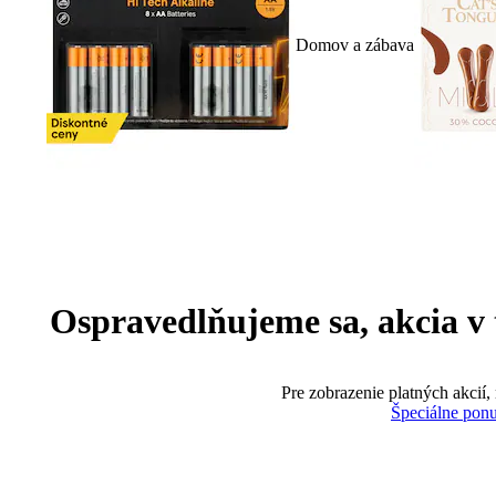
Domov a zábava
Ospravedlňujeme sa, akcia v te
Pre zobrazenie platných akcií,
Špeciálne pon