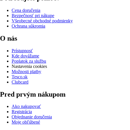
Cena doručenia
Bezpečnosť pri nákupe
Všeobecné obchodné podmienky
Ochrana súkromia
O nás
Prístupnosť
Kde dovážame
Poplatok za službu
Nastavenia cookies
Možnosti platby
Tesco.sk
Clubcard
Pred prvým nákupom
Ako nakupovať
Registrácia
Objednanie doručenia
Moje obľúbené