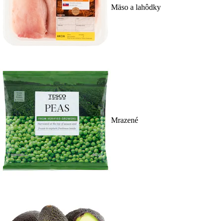
Mäso a lahôdky
Mrazené