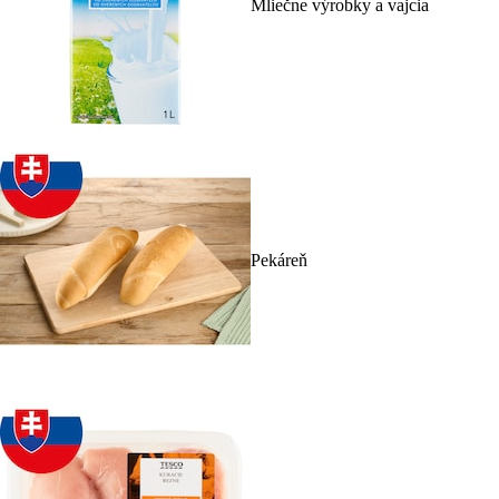
Mliečne výrobky a vajcia
Pekáreň