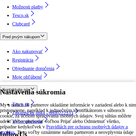
Možnosti platby
Tesco.sk
Clubcard
Pred prvým nákupom
Ako nakupovať
Registrácia
Objednanie doručenia
Moje obľúbené
Kontaktujte nás
Nastavenia súkromia
Tesco.sk
My a našich 18 partnerov ukladáme informácie v zariadení alebo k nim
pristupujeme, napríklad k jedinečným identifikátorom v súboroch
Zákaznícka linka - 0800222333
cookie, za účelom spracúvania osobných údajov. Svoj súhlas môžete
udeliť alebo spravovať voľbou Prijať alebo Odmietnuť všetko,
Výber obchodu
prípadne kedykoľvek v
Pravidlách pre ochranu osobných údajov a
cookies.
Tieto voľby oznámime našim partnerom a neovplyvnia údaje
followUs