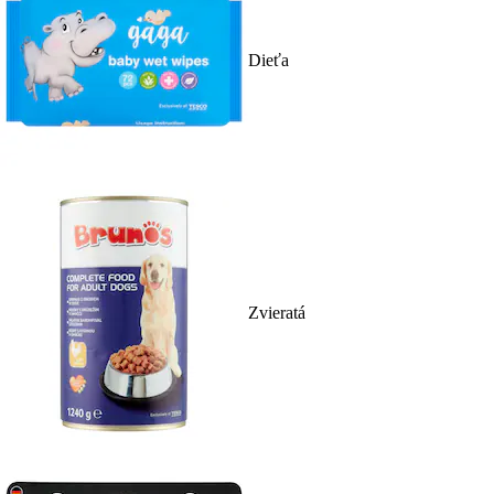
Dieťa
Zvieratá