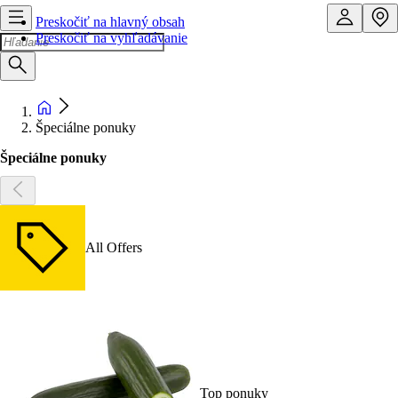
Preskočiť na hlavný obsah
Preskočiť na vyhľadávanie
Špeciálne ponuky
Špeciálne ponuky
All Offers
Top ponuky