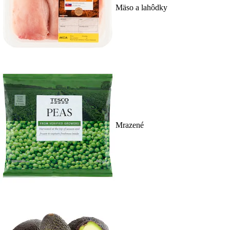
Mäso a lahôdky
Mrazené