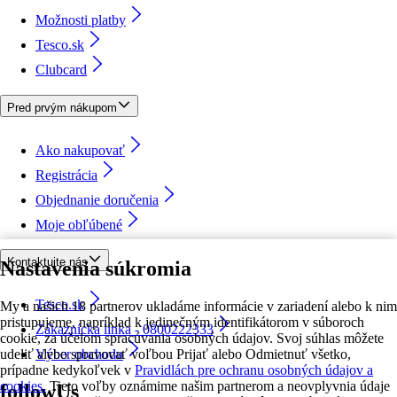
Možnosti platby
Tesco.sk
Clubcard
Pred prvým nákupom
Ako nakupovať
Registrácia
Objednanie doručenia
Moje obľúbené
Kontaktujte nás
Nastavenia súkromia
Tesco.sk
My a našich 18 partnerov ukladáme informácie v zariadení alebo k nim
pristupujeme, napríklad k jedinečným identifikátorom v súboroch
Zákaznícka linka - 0800222333
cookie, za účelom spracúvania osobných údajov. Svoj súhlas môžete
udeliť alebo spravovať voľbou Prijať alebo Odmietnuť všetko,
Výber obchodu
prípadne kedykoľvek v
Pravidlách pre ochranu osobných údajov a
cookies.
Tieto voľby oznámime našim partnerom a neovplyvnia údaje
followUs