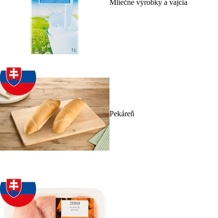
Mliečne výrobky a vajcia
Pekáreň