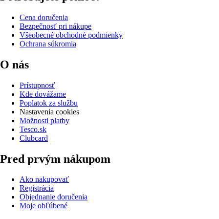
Cena doručenia
Bezpečnosť pri nákupe
Všeobecné obchodné podmienky
Ochrana súkromia
O nás
Prístupnosť
Kde dovážame
Poplatok za službu
Nastavenia cookies
Možnosti platby
Tesco.sk
Clubcard
Pred prvým nákupom
Ako nakupovať
Registrácia
Objednanie doručenia
Moje obľúbené