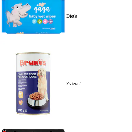
Dieťa
Zvieratá