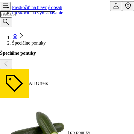
Preskočiť na hlavný obsah
Preskočiť na vyhľadávanie
Špeciálne ponuky
Špeciálne ponuky
All Offers
Top ponuky