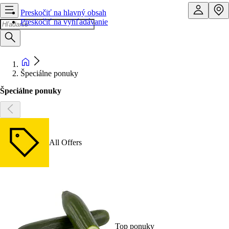
Preskočiť na hlavný obsah
Preskočiť na vyhľadávanie
Špeciálne ponuky
Špeciálne ponuky
All Offers
Top ponuky