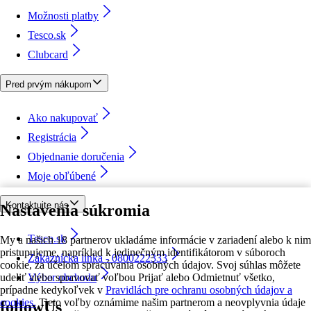
Možnosti platby
Tesco.sk
Clubcard
Pred prvým nákupom
Ako nakupovať
Registrácia
Objednanie doručenia
Moje obľúbené
Kontaktujte nás
Nastavenia súkromia
Tesco.sk
My a našich 18 partnerov ukladáme informácie v zariadení alebo k nim
pristupujeme, napríklad k jedinečným identifikátorom v súboroch
Zákaznícka linka - 0800222333
cookie, za účelom spracúvania osobných údajov. Svoj súhlas môžete
udeliť alebo spravovať voľbou Prijať alebo Odmietnuť všetko,
Výber obchodu
prípadne kedykoľvek v
Pravidlách pre ochranu osobných údajov a
cookies.
Tieto voľby oznámime našim partnerom a neovplyvnia údaje
followUs