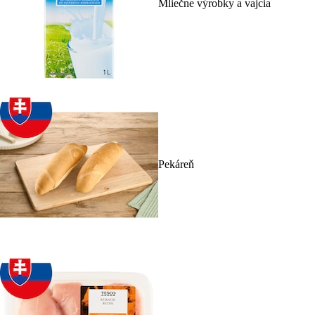
Mliečne výrobky a vajcia
Pekáreň