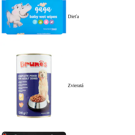
Dieťa
Zvieratá