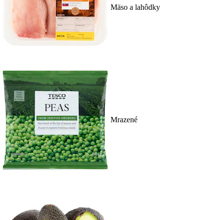
Mäso a lahôdky
Mrazené