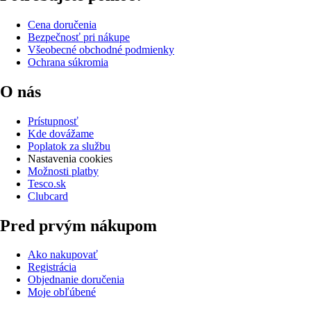
Cena doručenia
Bezpečnosť pri nákupe
Všeobecné obchodné podmienky
Ochrana súkromia
O nás
Prístupnosť
Kde dovážame
Poplatok za službu
Nastavenia cookies
Možnosti platby
Tesco.sk
Clubcard
Pred prvým nákupom
Ako nakupovať
Registrácia
Objednanie doručenia
Moje obľúbené