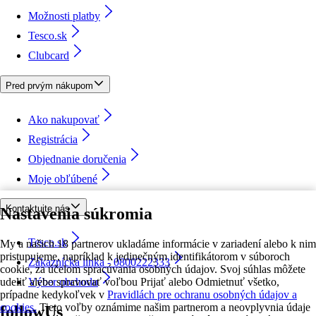
Možnosti platby
Tesco.sk
Clubcard
Pred prvým nákupom
Ako nakupovať
Registrácia
Objednanie doručenia
Moje obľúbené
Kontaktujte nás
Nastavenia súkromia
Tesco.sk
My a našich 18 partnerov ukladáme informácie v zariadení alebo k nim
pristupujeme, napríklad k jedinečným identifikátorom v súboroch
Zákaznícka linka - 0800222333
cookie, za účelom spracúvania osobných údajov. Svoj súhlas môžete
udeliť alebo spravovať voľbou Prijať alebo Odmietnuť všetko,
Výber obchodu
prípadne kedykoľvek v
Pravidlách pre ochranu osobných údajov a
cookies.
Tieto voľby oznámime našim partnerom a neovplyvnia údaje
followUs