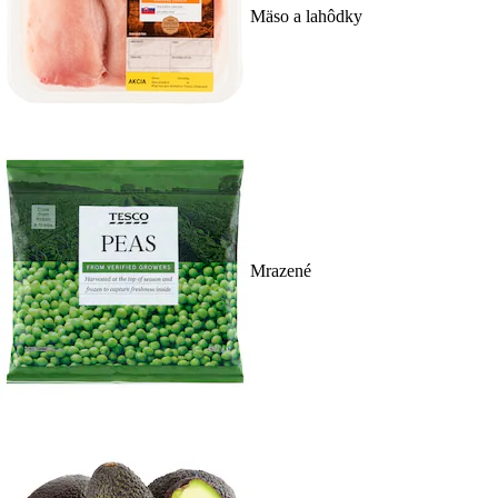
Mäso a lahôdky
Mrazené