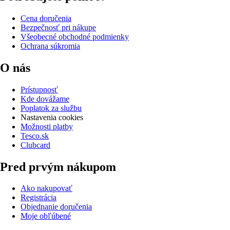
Cena doručenia
Bezpečnosť pri nákupe
Všeobecné obchodné podmienky
Ochrana súkromia
O nás
Prístupnosť
Kde dovážame
Poplatok za službu
Nastavenia cookies
Možnosti platby
Tesco.sk
Clubcard
Pred prvým nákupom
Ako nakupovať
Registrácia
Objednanie doručenia
Moje obľúbené