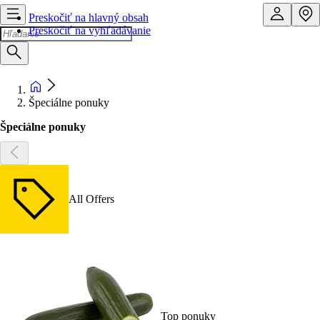
Preskočiť na hlavný obsah
Preskočiť na vyhľadávanie
Špeciálne ponuky
Špeciálne ponuky
All Offers
Top ponuky