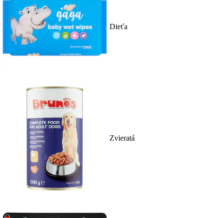
Dieťa
Zvieratá