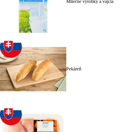
Mliečne výrobky a vajcia
Pekáreň