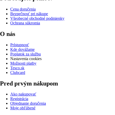
Cena doručenia
Bezpečnosť pri nákupe
Všeobecné obchodné podmienky
Ochrana súkromia
O nás
Prístupnosť
Kde dovážame
Poplatok za službu
Nastavenia cookies
Možnosti platby
Tesco.sk
Clubcard
Pred prvým nákupom
Ako nakupovať
Registrácia
Objednanie doručenia
Moje obľúbené