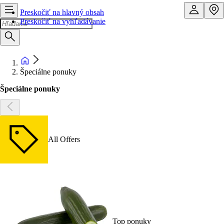
Preskočiť na hlavný obsah
Preskočiť na vyhľadávanie
Špeciálne ponuky
Špeciálne ponuky
All Offers
Top ponuky