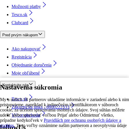
Možnosti platby
Tesco.sk
Clubcard
Pred prvým nákupom
Ako nakupovať
Registrácia
Objednanie doručenia
Moje obľúbené
Kontaktujte nás
Nastavenia súkromia
Tesco.sk
My a našich 18 partnerov ukladáme informácie v zariadení alebo k nim
pristupujeme, napríklad k jedinečným identifikátorom v súboroch
Zákaznícka linka - 0800222333
cookie, za účelom spracúvania osobných údajov. Svoj súhlas môžete
udeliť alebo spravovať voľbou Prijať alebo Odmietnuť všetko,
Výber obchodu
prípadne kedykoľvek v
Pravidlách pre ochranu osobných údajov a
cookies.
Tieto voľby oznámime našim partnerom a neovplyvnia údaje
followUs