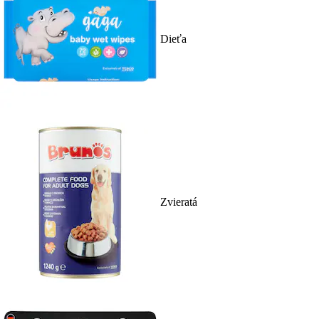
Dieťa
Zvieratá