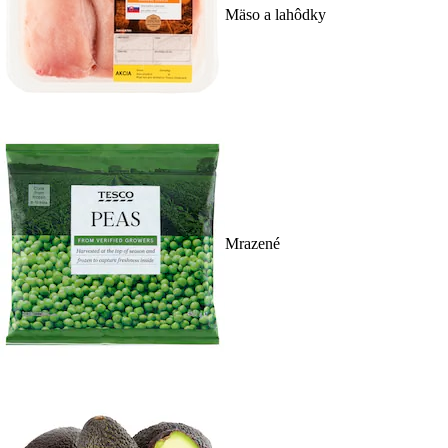
Mäso a lahôdky
Mrazené