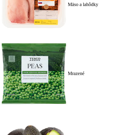
Mäso a lahôdky
Mrazené