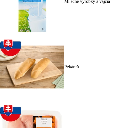
Mliečne výrobky a vajcia
Pekáreň