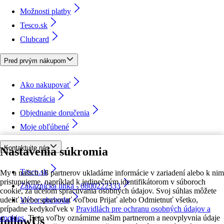
Možnosti platby
Tesco.sk
Clubcard
Pred prvým nákupom
Ako nakupovať
Registrácia
Objednanie doručenia
Moje obľúbené
Kontaktujte nás
Nastavenia súkromia
Tesco.sk
My a našich 18 partnerov ukladáme informácie v zariadení alebo k nim
pristupujeme, napríklad k jedinečným identifikátorom v súboroch
Zákaznícka linka - 0800222333
cookie, za účelom spracúvania osobných údajov. Svoj súhlas môžete
udeliť alebo spravovať voľbou Prijať alebo Odmietnuť všetko,
Výber obchodu
prípadne kedykoľvek v
Pravidlách pre ochranu osobných údajov a
cookies.
Tieto voľby oznámime našim partnerom a neovplyvnia údaje
followUs