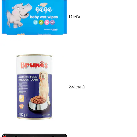
Dieťa
Zvieratá