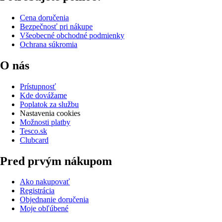
Cena doručenia
Bezpečnosť pri nákupe
Všeobecné obchodné podmienky
Ochrana súkromia
O nás
Prístupnosť
Kde dovážame
Poplatok za službu
Nastavenia cookies
Možnosti platby
Tesco.sk
Clubcard
Pred prvým nákupom
Ako nakupovať
Registrácia
Objednanie doručenia
Moje obľúbené