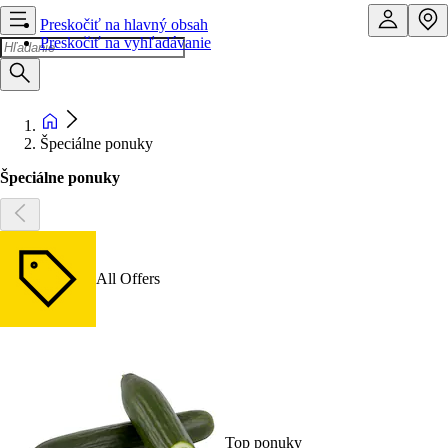
Preskočiť na hlavný obsah
Preskočiť na vyhľadávanie
Špeciálne ponuky
Špeciálne ponuky
All Offers
Top ponuky