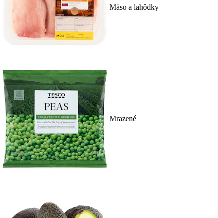
Mäso a lahôdky
Mrazené