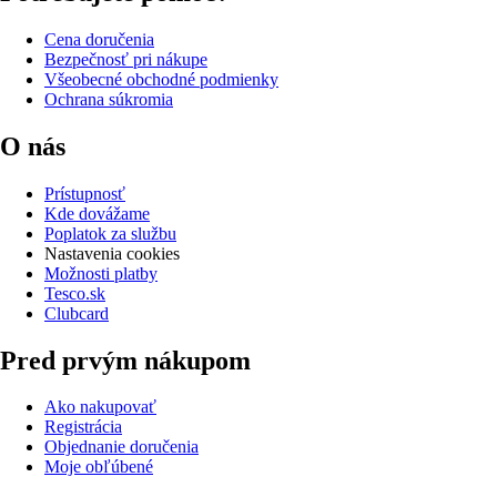
Cena doručenia
Bezpečnosť pri nákupe
Všeobecné obchodné podmienky
Ochrana súkromia
O nás
Prístupnosť
Kde dovážame
Poplatok za službu
Nastavenia cookies
Možnosti platby
Tesco.sk
Clubcard
Pred prvým nákupom
Ako nakupovať
Registrácia
Objednanie doručenia
Moje obľúbené