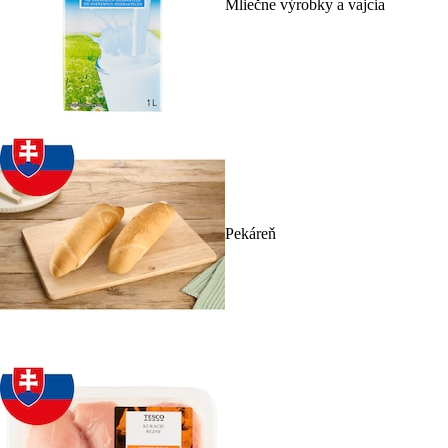
Mliečne výrobky a vajcia
Pekáreň