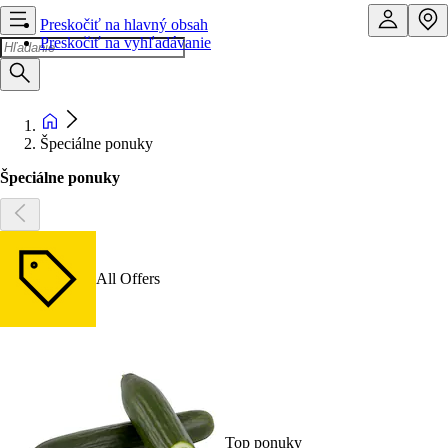
Preskočiť na hlavný obsah
Preskočiť na vyhľadávanie
Špeciálne ponuky
Špeciálne ponuky
All Offers
Top ponuky