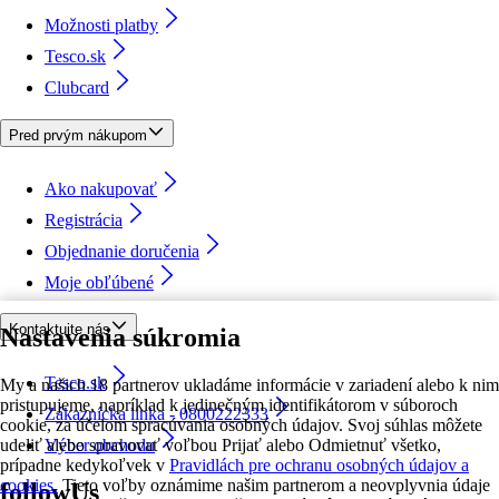
Možnosti platby
Tesco.sk
Clubcard
Pred prvým nákupom
Ako nakupovať
Registrácia
Objednanie doručenia
Moje obľúbené
Kontaktujte nás
Nastavenia súkromia
Tesco.sk
My a našich 18 partnerov ukladáme informácie v zariadení alebo k nim
pristupujeme, napríklad k jedinečným identifikátorom v súboroch
Zákaznícka linka - 0800222333
cookie, za účelom spracúvania osobných údajov. Svoj súhlas môžete
udeliť alebo spravovať voľbou Prijať alebo Odmietnuť všetko,
Výber obchodu
prípadne kedykoľvek v
Pravidlách pre ochranu osobných údajov a
cookies.
Tieto voľby oznámime našim partnerom a neovplyvnia údaje
followUs