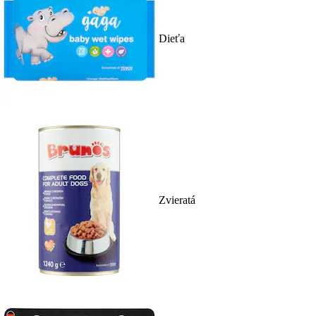
Dieťa
Zvieratá