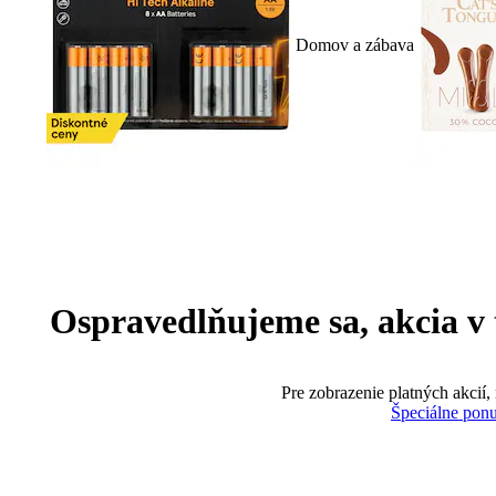
Domov a zábava
Ospravedlňujeme sa, akcia v te
Pre zobrazenie platných akcií,
Špeciálne pon