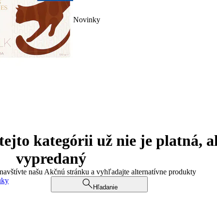
Novinky
jto kategórii už nie je platná, a
vypredaný
 navštívte našu Akčnú stránku a vyhľadajte alternatívne produkty
uky
Hľadanie