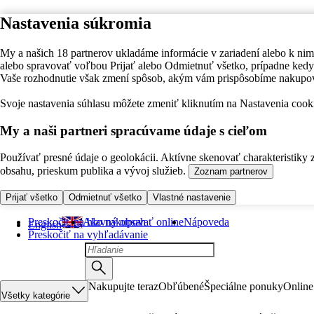
Nastavenia súkromia
My a našich 18 partnerov ukladáme informácie v zariadení alebo k nim
alebo spravovať voľbou Prijať alebo Odmietnuť všetko, prípadne ke
Vaše rozhodnutie však zmení spôsob, akým vám prispôsobíme nakupo
Svoje nastavenia súhlasu môžete zmeniť kliknutím na Nastavenia cooki
My a naši partneri spracúvame údaje s cieľom
Používať presné údaje o geolokácii. Aktívne skenovať charakteristiky 
obsahu, prieskum publika a vývoj služieb.
Zoznam partnerov
Prijať všetko
Odmietnuť všetko
Vlastné nastavenie
Preskočiť na hlavný obsah
Ako nakupovať online
Nápoveda
English
Preskočiť na vyhľadávanie
Nakupujte teraz
Obľúbené
Špeciálne ponuky
Online
Všetky kategórie