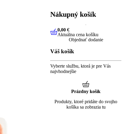
Nákupný košík
0,00 €
Aktuálna cena košíku
0,00 €
Aktuálna cena košíku
Objednať dodanie
Váš košík
Vyberte službu, ktorá je pre Vás
najvhodnejšie
Prázdny košík
Produkty, ktoré pridáte do svojho
košíka sa zobrazia tu