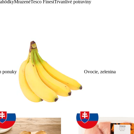
lahôdky
Mrazené
Tesco Finest
Trvanlivé potraviny
p ponuky
Ovocie, zelenina