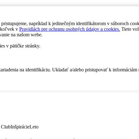
 pristupujeme, napríklad k jedinečným identifikátorom v súboroch coo
dykoľvek v
Pravidlách pre ochranu osobných údajov a cookies.
Tieto voľ
vanie na našom webe.
es v pätičke stránky.
zariadenia na identifikáciu. Ukladať a/alebo pristupovať k informáciám
 Club
Inšpirácie
Leto