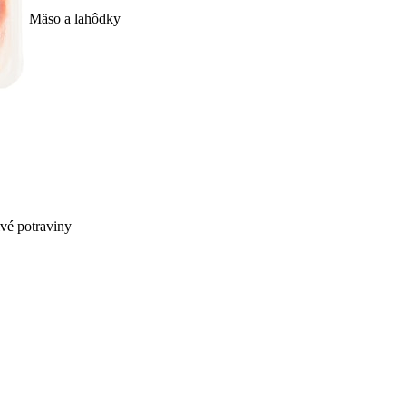
Mäso a lahôdky
ivé potraviny