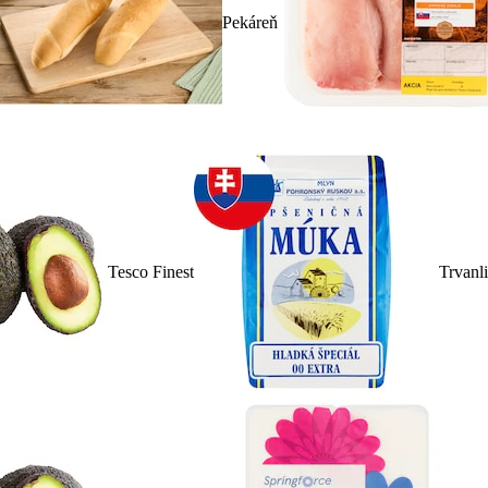
Pekáreň
Tesco Finest
Trvanl