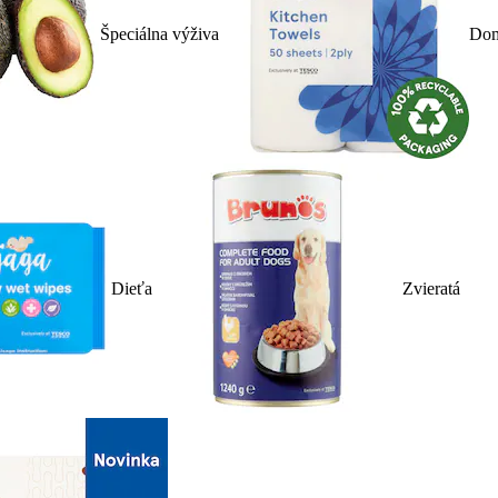
Špeciálna výživa
Dom
Dieťa
Zvieratá