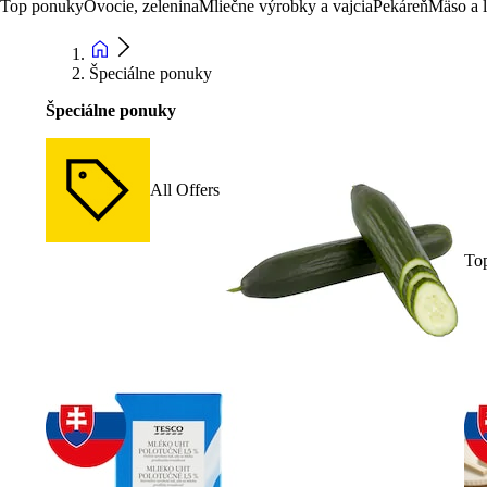
Top ponuky
Ovocie, zelenina
Mliečne výrobky a vajcia
Pekáreň
Mäso a 
Špeciálne ponuky
Špeciálne ponuky
All Offers
To