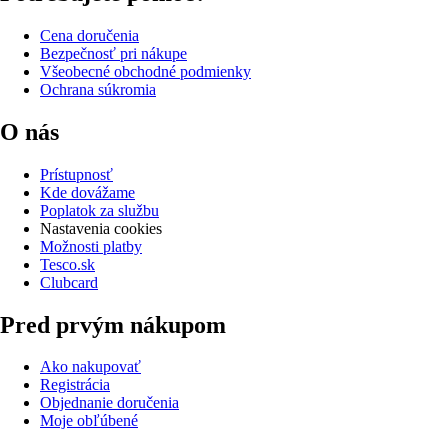
Cena doručenia
Bezpečnosť pri nákupe
Všeobecné obchodné podmienky
Ochrana súkromia
O nás
Prístupnosť
Kde dovážame
Poplatok za službu
Nastavenia cookies
Možnosti platby
Tesco.sk
Clubcard
Pred prvým nákupom
Ako nakupovať
Registrácia
Objednanie doručenia
Moje obľúbené