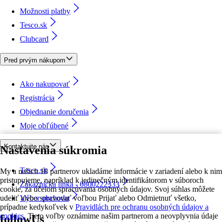
Možnosti platby
Tesco.sk
Clubcard
Pred prvým nákupom
Ako nakupovať
Registrácia
Objednanie doručenia
Moje obľúbené
Kontaktujte nás
Nastavenia súkromia
Tesco.sk
My a našich 18 partnerov ukladáme informácie v zariadení alebo k nim
pristupujeme, napríklad k jedinečným identifikátorom v súboroch
Zákaznícka linka - 0800222333
cookie, za účelom spracúvania osobných údajov. Svoj súhlas môžete
udeliť alebo spravovať voľbou Prijať alebo Odmietnuť všetko,
Výber obchodu
prípadne kedykoľvek v
Pravidlách pre ochranu osobných údajov a
cookies.
Tieto voľby oznámime našim partnerom a neovplyvnia údaje
followUs