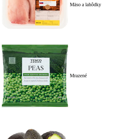
Mäso a lahôdky
Mrazené