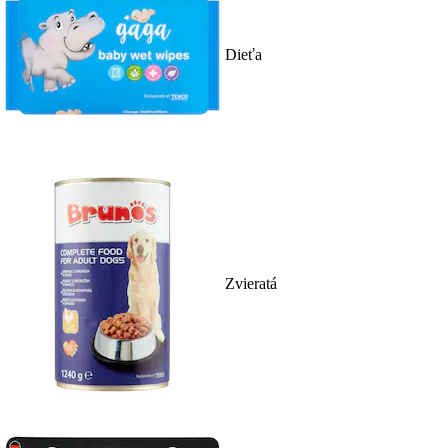
Dieťa
Zvieratá