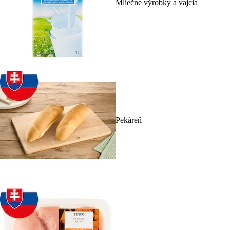
Mliečne výrobky a vajcia
Pekáreň