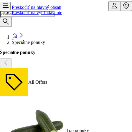
Preskočiť na hlavný obsah
Preskočiť na vyhľadávanie
Špeciálne ponuky
Špeciálne ponuky
All Offers
Top ponuky